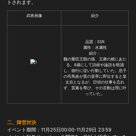
トされます。
武将画像
紹介
品質：SSR
属性：水属性
紹介：
魏の重臣王朗の孫、王粛の娘にあた
る。8歳にして詩経や論語を暗誦
し、徳行に従い行動していた。息子
の司馬炎が晋の皇帝に即位すると皇
太后となるが、日頃の仕事を忘れ
ず、質素を尊び、その言動は理に叶
っていた。
二
、
陣営対決
イベント期間：11月25日00:00-11月29日 23:59