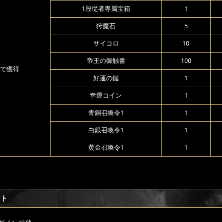
1段従者専属宝箱
1
狩魔石
5
サイコロ
10
帝王の御触書
100
で獲得
好運の鎚
1
幸運コイン
1
青銅召喚令1
1
白銀召喚令1
1
黄金召喚令1
1
フト