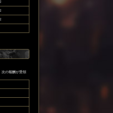
2
2
2
、次の報酬が受領