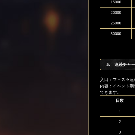
15000
20000
25000
30000
5. 連続チャ
入口：フェス
→連
内容：イベント期
できます。
日数
1
2
3