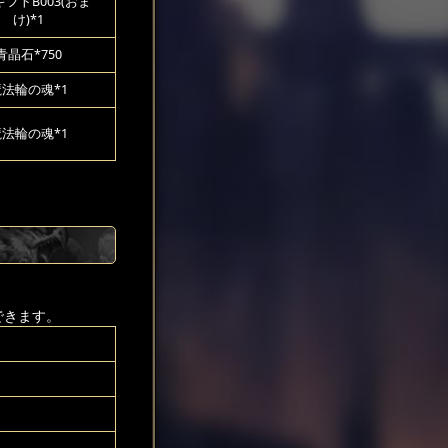
フトB003(おま
け)*1
青晶石*750
魔法輪の魂*1
魔法輪の魂*1
できます。