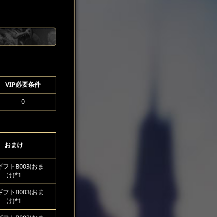
VIP必要条件
0
おまけ
フトB003(おま
け)*1
フトB003(おま
け)*1