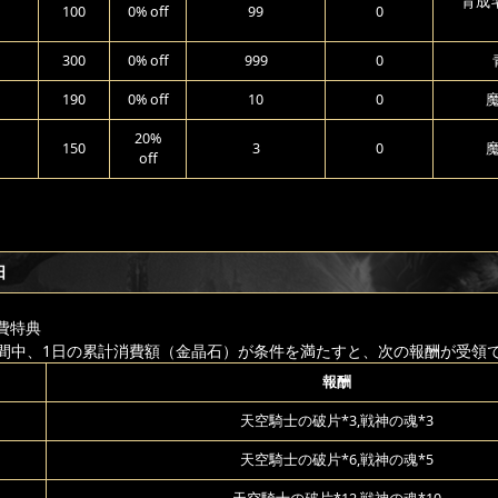
育成ギ
100
0% off
99
0
300
0% off
999
0
190
0% off
10
0
20%
150
3
0
off
日
費特典
間中、1日の累計消費額（金晶石）が条件を満たすと、次の報酬が受領
報酬
天空騎士の破片*3,戦神の魂*3
天空騎士の破片*6,戦神の魂*5