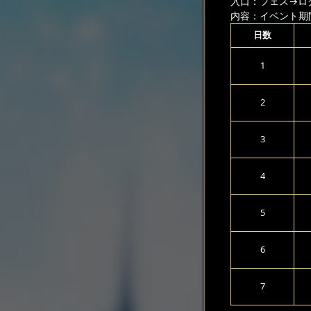
入口：フェス
→ロ
内容：イベント期
日数
1
2
3
4
5
6
7