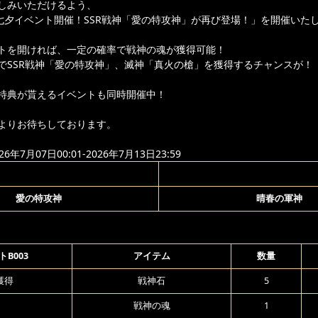
しみいただけるよう、
り「七夕イベント開催！SSR戦神「愛の特攻神」が再び登場！」を開催いた
トを開ければ、一定の確率で戦神の魂が獲得可能！
でSSR戦神「愛の特攻神」、滅神「真火の槍」を獲得するチャンスが！
特典が貰えるイベントも同時開催中！
よりお待ちしております。
年7月07日00:01-2026年7月13日23:59
愛の特攻神
晴春の軍神
B003
アイテム
数量
獲得
戦神石
5
戦神の魂
1