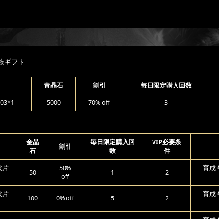
族ギフト
青晶石
割引
毎日限定購入回数
3*1
5000
70% off
3
金晶
毎日限定購入回
VIP必要条
割引
石
数
件
破片
50%
育成ギ
50
1
2
off
破片
育成ギ
100
0% off
5
2