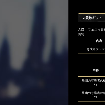
2.貴族ギフト
入口：フェス
→貴
内容：
内容
育成ギフトB00
内容
星幽の守護者の
*1
星幽の守護者の
*1