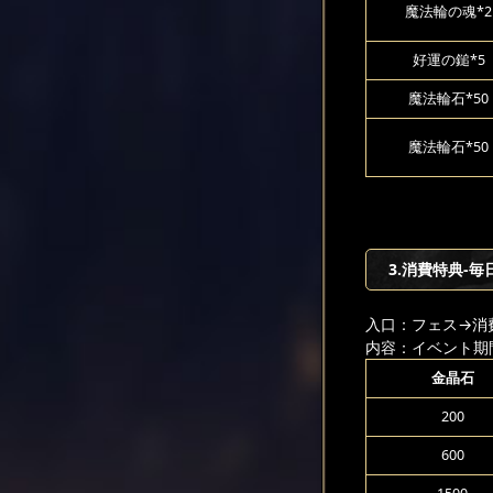
魔法輪の魂*2
好運の鎚*5
魔法輪石*50
魔法輪石*50
3.消費特典-毎
入口：フェス
→消
内容：イベント期
金晶石
200
600