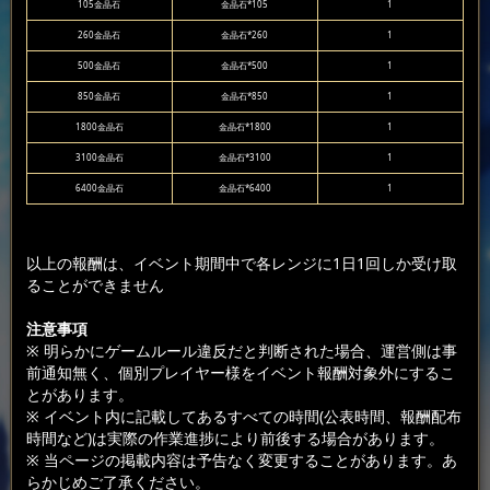
105金晶石
金晶石*105
1
260金晶石
金晶石*260
1
500金晶石
金晶石*500
1
850金晶石
金晶石*850
1
1800金晶石
金晶石*1800
1
3100金晶石
金晶石*3100
1
6400金晶石
金晶石*6400
1
以上の報酬は、イベント期間中で各レンジに1日1回しか受け取
ることができません
注意事項
※ 明らかにゲームルール違反だと判断された場合、運営側は事
前通知無く、個別プレイヤー様をイベント報酬対象外にするこ
とがあります。
※ イベント内に記載してあるすべての時間(公表時間、報酬配布
時間など)は実際の作業進捗により前後する場合があります。
※ 当ページの掲載内容は予告なく変更することがあります。あ
らかじめご了承ください。