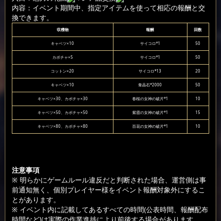
内容：イベント期間中、指定アイテムを使って相応の報酬と交
換できます。
収穫物
報酬
回数
キャベツ×10
サイコロ*1
50
カボチャ×5
サイコロ*1
50
コットン×20
サイコロ*13
20
キャベツ×10
青晶石*2000
50
キャベツ×30、カボチャ×30
春桜の女神の破片*1
10
キャベツ×50、カボチャ×50
紫霞の女神の破片*1
15
キャベツ×80、カボチャ×80
百花の女神の破片*1
10
注意事項
※ 明らかにゲームルール違反だと判断された場合、運営側は事
前通知無く、個別プレイヤー様をイベント報酬対象外にするこ
とがあります。
※ イベント内に記載してあるすべての時間(公表時間、報酬配布
時間など)は実際の作業進捗により前後する場合があります。