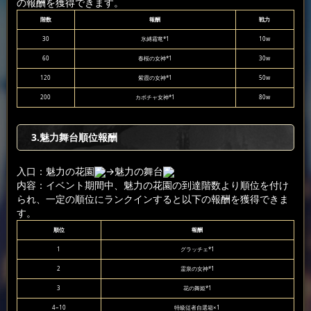
の報酬を獲得できます。
階数
報酬
戦力
30
氷縛霜竜*1
10w
60
春桜の女神*1
30w
120
紫霞の女神*1
50w
200
カボチャ女神*1
80w
3.魅力舞台順位報酬
入口：魅力の花園
→魅力の舞台
内容：イベント期間中、魅力の花園の到達階数より順位を付け
られ、一定の順位にランクインすると以下の報酬を獲得できま
す。
順位
報酬
1
グラッチェ*1
2
霊泉の女神*1
3
花の舞姫*1
4~10
特級従者自選箱×1