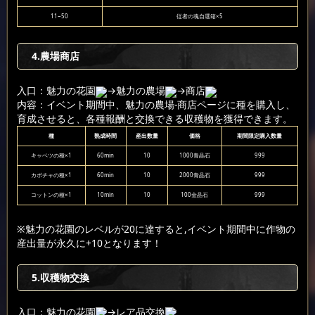
11~50
従者の魂自選箱×5
4.農場商店
入口：魅力の花園
→魅力の農場
→商店
内容：イベント期間中、魅力の農場-商店ページに種を購入し、
育成させると、各種報酬と交換できる収穫物を獲得できます。
種
熟成時間
産出数量
価格
期間限定購入数量
キャベツの種×1
60min
10
1000青晶石
999
カボチャの種×1
60min
10
2000青晶石
999
コットンの種×1
10min
10
100金晶石
999
※魅力の花園のレベルが20に達すると,イベント期間中に作物の
産出量が永久に+10となります！
5.収穫物交換
入口：魅力の花園
→レア品交換