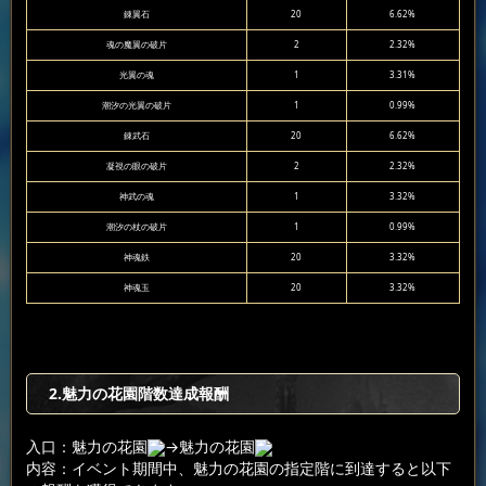
錬翼石
20
6.62%
魂の魔翼の破片
2
2.32%
光翼の魂
1
3.31%
潮汐の光翼の破片
1
0.99%
錬武石
20
6.62%
凝視の眼の破片
2
2.32%
神武の魂
1
3.32%
潮汐の杖の破片
1
0.99%
神魂鉄
20
3.32%
神魂玉
20
3.32%
2.魅力の花園階数達成報酬
入口：魅力の花園
→魅力の花園
内容：イベント期間中、魅力の花園の指定階に到達すると以下