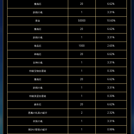
魔魂石
20
6.62%
妖精の魂
1
3.31%
黄金
50000
10.60%
魔魂石
20
6.62%
妖精の魂
1
3.31%
青晶石
1000
2.65%
神魂石
20
6.62%
女神の魂
1
3.31%
特級宝物自選箱
1
0.33%
魔魂石
20
6.62%
妖精の魂
1
3.31%
特級英霊自選箱
1
0.33%
錬衣石
20
6.62%
悪魔の礼装の破片
2
2.32%
衣装の魂
1
3.31%
潮汐の聖装の破片
1
0.99%