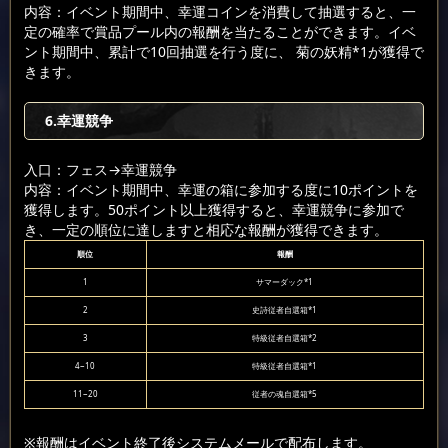
内容：イベント期間中、幸運コインを消費して抽選すると、一
定の確率で賞品プール内の報酬を当たることができます。イベ
ント期間中、累計で10回抽選を行う度に、 菊の妖精*1が獲得で
きます。
6.幸運競争
入口：フェス
→幸運競争
内容：イベント期間中、幸運の箱に参加する度に10ポイントを
獲得します。50ポイント以上獲得すると、幸運競争に参加で
き、一定の順位に達しますと相応な報酬が獲得できます。
順位
報酬
1
サマーダック*1
2
史詩従者自選箱*1
3
特級従者自選箱*2
4~10
特級従者自選箱*1
11~20
従者の魂自選箱*5
※報酬はイベント終了後システムメールで配布します。