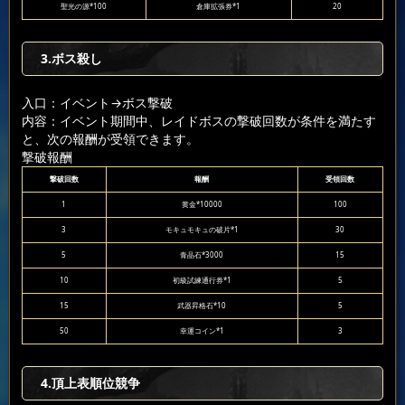
聖光の源*100
倉庫拡張券*1
20
3.ボス殺し
入口：イベント
→ボス撃破
内容：イベント期間中、レイドボスの撃破回数が条件を満たす
と、次の報酬が受領できます。
撃破報酬
撃破回数
報酬
受領回数
1
黄金*10000
100
3
モキュモキュの破片*1
30
5
青晶石*3000
15
10
初級試練通行券*1
5
15
武器昇格石*10
5
50
幸運コイン*1
3
4.頂上表順位競争