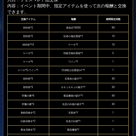
内容：イベント期間中、指定アイテムを使って次の報酬と交換
できます。
交換アイテム
報酬
期間限定回数
招待状*2
青晶石*4000
99
招待状*2
従者の魂自選箱*1
10
招待状*10
ケーキ*1
10
ケーキ*2
特級宝物自選箱*1
5
ケーキ*5
ワイン*1
1
ケーキ*5,ワイン*1
円卓騎士自選箱Lv1*1
1
招待状*3
玄黄炎の破片*1
30
招待状*3
モキュモキュの破片*1
30
狩魔の書*4
紫晶魔猫の破片*1
40
狩魔の書*2
先見の白猫の破片*1
30
青銅召喚令*2
玄黄炎*1
1
白銀召喚令*2
先見の白猫*1
1
黄金召喚令*2
紫晶魔猫*1
1