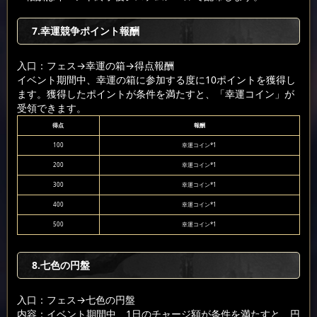
7.幸運競争ポイント報酬
入口：フェス
→幸運の箱
→得点報酬
イベント期間中、幸運の箱に参加する度に10ポイントを獲得し
ます。獲得したポイントが条件を満たすと、「幸運コイン」が
受領できます。
得点
報酬
100
幸運コイン*1
200
幸運コイン*1
300
幸運コイン*1
400
幸運コイン*1
500
幸運コイン*1
8.七色の円盤
入口：フェス
→七色の円盤
内容：イベント期間中、1日のチャージ額が条件を満たすと、円