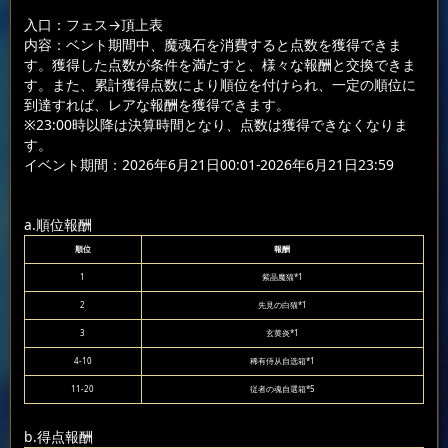
入口：フェス
→頂上表
内容：ベント期間中、魔魂石を消費すると点数を獲得できま
す。獲得した点数が条件を満たすと、様々な報酬と交換できま
す。また、累計獲得点数により順位を付けられ、一定の順位に
到達すれば、レアな報酬を獲得できます。
※23:00時以降は決算時間となり、点数は獲得できなくなりま
す。
イベント期間：2026年6月21日00:01-2026年6月21日23:59
a.順位報酬
順位
報酬
1
紫晶魔猫*1
2
先見の白猫*1
3
玄黄炎*1
4-10
稀有侍从自选箱*1
11-20
従者の魂自選箱*5
b.得点報酬