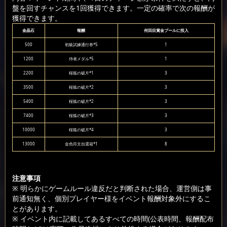
盤を回すチャンスを1回獲得できます。一定の確率で次の報酬が
獲得できます。
金晶石
報酬
何回目賞金プールに投入
500
初級試練通行券*5
1
1200
侍者メダル*5
1
2200
桜狐の破片*1
3
3500
桜狐の破片*2
3
5400
桜狐の破片*2
3
7400
桜狐の破片*3
3
10000
桜狐の破片*4
3
13000
金色符文自選箱*1
8
注意事項
※ 明らかにゲームルール違反だと判断された場合、運営側は事
前通知無く、個別プレイヤー様をイベント報酬対象外にするこ
とがあります。
※ イベント内に記載してあるすべての時間(公表時間、報酬配布