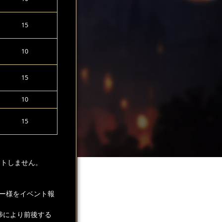
15
10
15
10
15
ントしません。
ー様をイベント報
捗により前後する