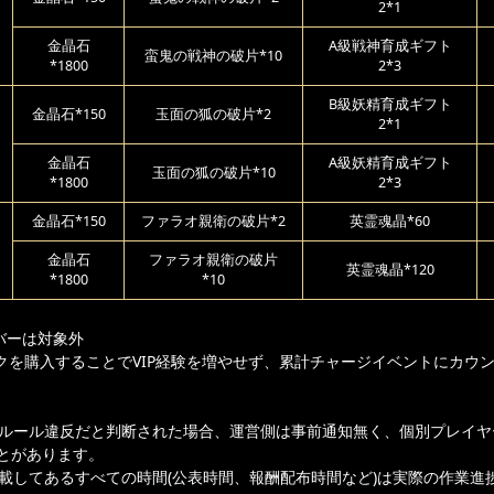
2*1
金晶石
A級戦神育成ギフト
蛮鬼の戦神の破片*10
*1800
2*3
B級妖精育成ギフト
金晶石*150
玉面の狐の破片*2
2*1
金晶石
A級妖精育成ギフト
玉面の狐の破片*10
*1800
2*3
金晶石*150
ファラオ親衛の破片*2
英霊魂晶*60
金晶石
ファラオ親衛の破片
英霊魂晶*120
*1800
*10
バーは対象外
クを購入することでVIP経験を増やせず、累計チャージイベントにカウ
ムルール違反だと判断された場合、運営側は事前通知無く、個別プレイヤ
とがあります。
記載してあるすべての時間(公表時間、報酬配布時間など)は実際の作業進