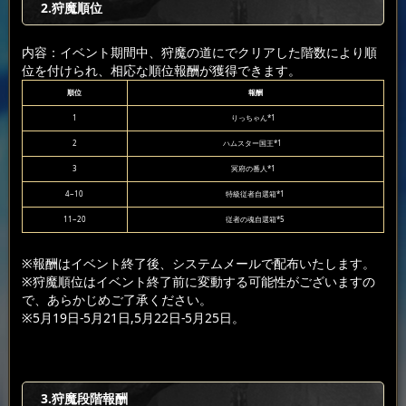
2.狩魔順位
内容：イベント期間中、狩魔の道にでクリアした階数により順
位を付けられ、相応な順位報酬が獲得できます。
順位
報酬
1
りっちゃん*1
2
ハムスター国王*1
3
冥府の番人*1
4~10
特級従者自選箱*1
11~20
従者の魂自選箱*5
※報酬はイベント終了後、システムメールで配布いたします。
※狩魔順位はイベント終了前に変動する可能性がございますの
で、あらかじめご了承ください。
※5月19日-5月21日,5月22日-5月25日。
3.狩魔段階報酬