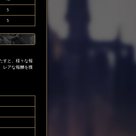
5
5
たすと、様々な報
、レアな報酬を獲