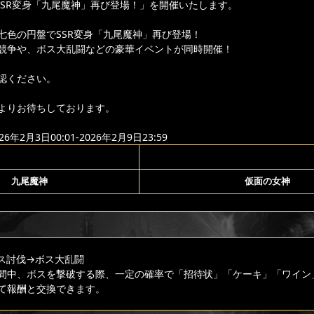
「SSR変身「九尾魔神」再び登場！」を開催いたします。
七色の円盤でSSR変身「九尾魔神」再び登場！
競争や、ボス大乱闘などの豪華イベントが同時開催！
認ください。
よりお待ちしております。
年2月3日00:01-2026年2月9日23:59
九尾魔神
仮面の女神
ス討伐
→ボス大乱闘
間中、ボスを撃破する際、一定の確率で「招待状」「ケーキ」「ワイン
て報酬と交換できます。