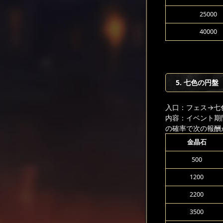
25000
40000
5. 七色の円盤
入口：フェス
→七
内容：イベント期
の確率で次の報酬
金晶石
500
1200
2200
3500