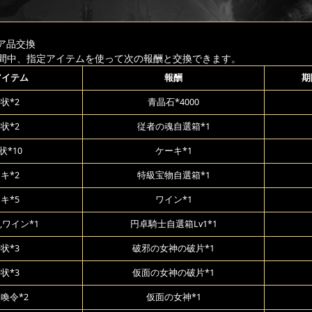
ア品交換
間中、指定アイテムを使って次の報酬と交換できます。
アイテム
報酬
期
状*2
青晶石*4000
状*2
従者の魂自選箱*1
状*10
ケーキ*1
キ*2
特級宝物自選箱*1
キ*5
ワイン*1
,ワイン*1
円卓騎士自選箱Lv1*1
状*3
破邪の女神の破片*1
状*3
仮面の女神の破片*1
喚令*2
仮面の女神*1