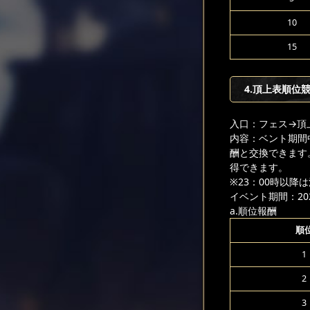
10
15
4.頂上表順位
入口：フェス
→頂
内容：ベント期間
酬と交換できます
得できます。
※23：00時以
イベント期間：2026
a.順位報酬
順
1
2
3