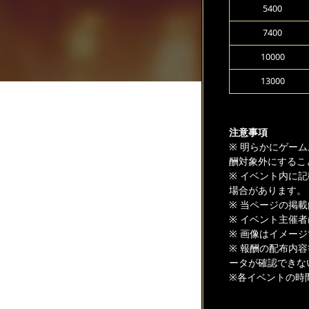
5400
7400
10000
13000
注意事項
※ 明らかにゲー
酬対象外にするこ
※ イベント内に
場合があります。
※ 当ページの掲
※ イベント主催
※ 画像はイメー
※ 報酬の配布内
ータが確認できな
※各イベントの時