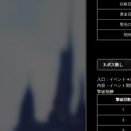
白銀召
黄金召
聖光の
招待
3.ボス殺し
入口：イベント
→
内容：イベント期
撃破報酬
撃破回数
1
3
5