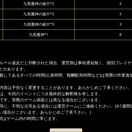
九尾魔神の破片*2
3
九尾魔神の破片*2
3
九尾魔神の破片*3
3
九尾魔神*1
8
ムルール違反だと判断された場合、運営側は事前通知無く、個別プレイヤ
とがあります。
記載してあるすべての時間(公表時間、報酬配布時間など)は実際の作業進
載内容は予告なく変更することがあります。あらかじめご了承ください。
者は、今回のイベントにつき最終的な解釈権を有します。
ジです。実際のゲーム画面とは異なる場合がございます。
容等に、不明な点等ある場合には運営チームにご連絡ください。(※1週間
い場合がございます。あらかじめご了承下さい。)
間はゲーム内の時間に準じます。