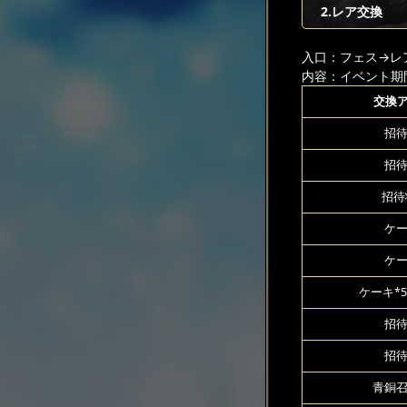
2.レア交換
入口：フェス
→レ
内容：イベント期
交換
招待
招待
招待
ケー
ケー
ケーキ*5
招待
招待
青銅召