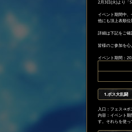
2月3日(火)より
イベント期間中、
他にも頂上表順位
詳細は下記をご確
皆様のご参加を心
イベント期間：2026
1.ボス大乱闘
入口：フェス
→ボ
内容：イベント期
す。それらを使っ