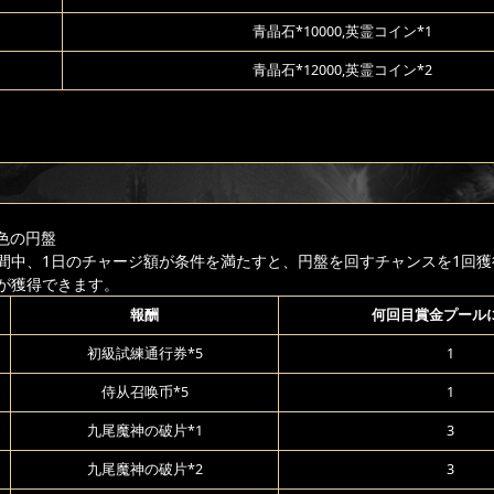
青晶石*10000,英霊コイン*1
青晶石*12000,英霊コイン*2
色の円盤
間中、1日のチャージ額が条件を満たすと、円盤を回すチャンスを1回獲
が獲得できます。
報酬
何回目賞金プール
初級試練通行券*5
1
侍从召唤币*5
1
九尾魔神の破片*1
3
九尾魔神の破片*2
3