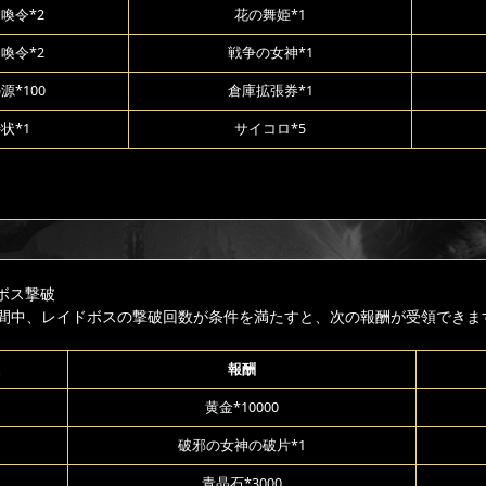
喚令*2
花の舞姫*1
喚令*2
戦争の女神*1
源*100
倉庫拡張券*1
状*1
サイコロ*5
ボス撃破
間中、レイドボスの撃破回数が条件を満たすと、次の報酬が受領できま
報酬
黄金*10000
破邪の女神の破片*1
青晶石*3000