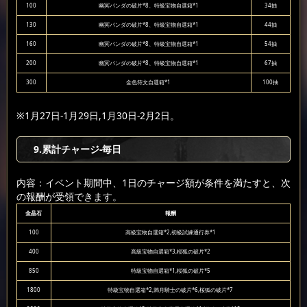
100
幽冥パンダの破片*8、特級宝物自選箱*1
34抽
130
幽冥パンダの破片*8、特級宝物自選箱*1
44抽
160
幽冥パンダの破片*8、特級宝物自選箱*1
54抽
200
幽冥パンダの破片*8、特級宝物自選箱*1
67抽
300
金色符文自選箱*1
100抽
※1月27日-1月29日,1月30日-2月2日。
9
.累計チャージ-毎日
内容：イベント期間中、1日のチャージ額が条件を満たすと、次
の報酬が受領できます。
金晶石
報酬
100
高級宝物自選箱*2,初級試練通行券*1
400
高級宝物自選箱*3,桜狐の破片*2
850
特級宝物自選箱*1,桜狐の破片*5
1800
特級宝物自選箱*2,満月騎士の破片*6,桜狐の破片*7