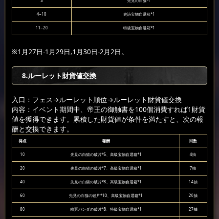
3
先見の白猫*1
4~10
史詩宝物自選箱*1
11~20
特級宝物自選箱*1
※1月27日-1月29日,1月30日-2月2日。
8.ルーレット財貨値交換
入口：フェス
→ルーレット順位
→ルーレット財貨値交換
内容：イベント期間中、帝王の御触書を100個消費すれば1財貨
値を獲得できます。累積した財貨値が条件を満たすと、次の報
酬と交換できます。
得点
報酬
回数
10
先見の白猫の破片*5、高級宝物自選箱*1
4抽
20
先見の白猫の破片*7、高級宝物自選箱*1
7抽
40
先見の白猫の破片*8、高級宝物自選箱*1
14抽
60
先見の白猫の破片*10、高級宝物自選箱*1
20抽
80
幽冥パンダの破片*8、特級宝物自選箱*1
27抽