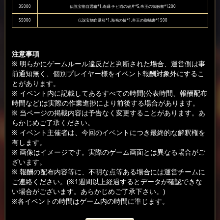
35000
伝説宝物自選箱*1,奇縁·チビ猫の破片*5,帝王の御触書*1200
55000
伝説宝物自選箱*1,海鳴の輪*1,帝王の御触書*1500
注意事項
※ 明らかにゲームルール違反だと判断された場合、運営側は事
前通知無く、個別プレイヤー様をイベント報酬対象外にするこ
とがあります。
※ イベント内に記載してあるすべての時間(公表時間、報酬配布
時間など)は実際の作業進捗により前後する場合があります。
※ 当ページの掲載内容は予告なく変更することがあります。あ
らかじめご了承ください。
※ イベント主催者は、今回のイベントにつき最終的な解釈権を
有します。
※ 画像はイメージです。実際のゲーム画面とは異なる場合がご
ざいます。
※ 報酬の配布内容等に、不明な点等ある場合には運営チームに
ご連絡ください。(※1週間以上経過するとデータが確認できな
い場合がございます。あらかじめご了承下さい。)
※各イベントの時間はゲーム内の時間に準じます。