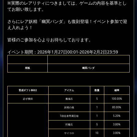
※実際のレアリティにつきましては、ゲームの内容を基準とし
てお願い致します。
さらにレア妖精「幽冥パンダ」も復刻登場！イベント参加で迎
え入れよう！
皆様のご参加を心よりお待ちしております。
イベント期間：2026年1月27日00:01-2026年2月2日23:59
桜狐
幽冥パンダ
育成ギフトB002
アイテム
数量
確率
必ず獲得
魔魂石
5
100.00%
妖精の魂
1
80.00%
1段従者専属宝箱
1
5.20%
狩魔石
5
3.80%
サイコロ
10
3.80%