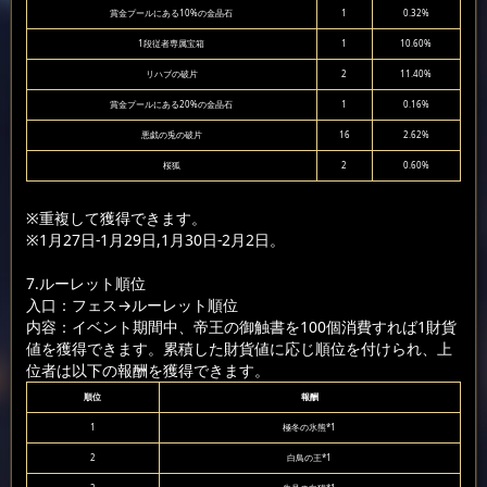
賞金プールにある10%の金晶石
1
0.32%
1段従者専属宝箱
1
10.60%
リハブの破片
2
11.40%
賞金プールにある20%の金晶石
1
0.16%
悪戯の兎の破片
16
2.62%
桜狐
2
0.60%
※重複して獲得できます。
※1月27日-1月29日,1月30日-2月2日。
7.ルーレット順位
入口：フェス
→ルーレット順位
内容：イベント期間中、帝王の御触書を100個消費すれば1財貨
値を獲得できます。累積した財貨値に応じ順位を付けられ、上
位者は以下の報酬を獲得できます。
順位
報酬
1
極冬の氷熊*1
2
白鳥の王*1