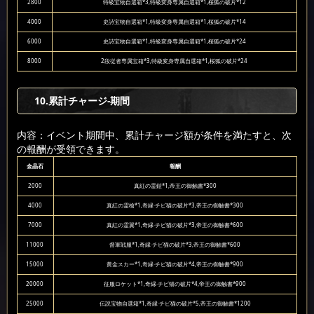
2800
特級宝物自選箱*3,特級変身専属自選箱*1,桜狐の破片*12
4000
史詩宝物自選箱*1,特級変身専属自選箱*1,桜狐の破片*14
6000
史詩宝物自選箱*1,特級変身専属自選箱*1,桜狐の破片*24
8000
2段従者専属宝箱*3,特級変身専属自選箱*1,桜狐の破片*24
10
.累計チャージ-期間
内容：イベント期間中、累計チャージ額が条件を満たすと、次
の報酬が受領できます。
金晶石
報酬
2000
真紅の霊鎧*1,帝王の御触書*300
4000
真紅の霊槍*1,奇縁·チビ猫の破片*3,帝王の御触書*300
7000
真紅の霊翼*1,奇縁·チビ猫の破片*3,帝王の御触書*600
11000
督軍戦服*1,奇縁·チビ猫の破片*3,帝王の御触書*600
15000
黄金スカー*1,奇縁·チビ猫の破片*4,帝王の御触書*900
20000
征服ロケット*1,奇縁·チビ猫の破片*4,帝王の御触書*900
25000
伝説宝物自選箱*1,奇縁·チビ猫の破片*5,帝王の御触書*1200