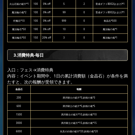
火山石焔の破片*1
100
0% off
5
2
育成ギフトB002(おまけ)*1
魔法輪の魂*2
100
0% off
99
0
育成ギフトB002(おまけ)*1
狩魔石*10
100
0% off
999
0
青晶石*500
魔法輪石*50
190
0% off
10
0
魔法輪の魂*1
魔法輪石*50
150
20% off
3
0
魔法輪の魂*1
3.消費特典-毎日
入口：フェス
→消費特典
内容：イベント期間中、1日の累計消費額（金晶石）が条件を満
たすと、次の報酬が受領できます。
金晶石
報酬
200
満月騎士の破片*3,妖精の魂*3
600
満月騎士の破片*5,妖精の魂*5
1500
満月騎士の破片*10,妖精の魂*10
3000
満月騎士の破片*15,妖精の魂*15
6000
先見の白猫の破片*20,妖精の魂*20