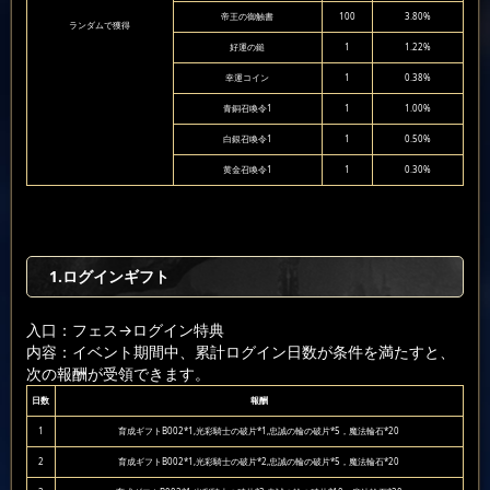
帝王の御触書
100
3.80%
ランダムで獲得
好運の鎚
1
1.22%
幸運コイン
1
0.38%
青銅召喚令1
1
1.00%
白銀召喚令1
1
0.50%
黄金召喚令1
1
0.30%
1.ログインギフト
入口：フェス
→ログイン特典
内容：イベント期間中、累計ログイン日数が条件を満たすと、
次の報酬が受領できます。
日数
報酬
1
育成ギフトB002*1,光彩騎士の破片*1,忠誠の輪の破片*5，魔法輪石*20
2
育成ギフトB002*1,光彩騎士の破片*2,忠誠の輪の破片*5，魔法輪石*20