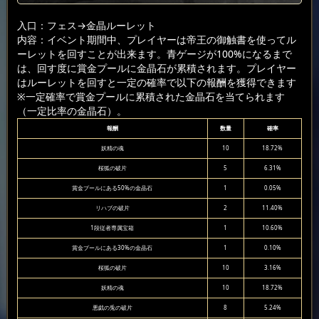
入口：フェス
→金晶ルーレット
内容：イベント期間中、プレイヤーは帝王の御触書を使ってル
ーレットを回すことが出来ます。青ゲージが100%になるまで
は、回す度に賞金プールに金晶石が累積されます。プレイヤー
はルーレットを回すと一定の確率で以下の報酬を獲得できます
※一定確率で賞金プールに累積された金晶石を当てられます
（一定比率の金晶石）。
報酬
数量
確率
妖精の魂
10
18.72%
桜狐の破片
5
6.31%
賞金プールにある50%の金晶石
1
0.05%
リハブの破片
2
11.40%
1段従者専属宝箱
1
10.60%
賞金プールにある30%の金晶石
1
0.10%
桜狐の破片
10
3.16%
妖精の魂
10
18.72%
悪戯の兎の破片
8
5.24%