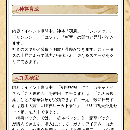
3.神将育成
内容：イベント期間中、神将「羽風」、「シンテツ」、
「リンシン」、「ユソ」、「斬竜」の開放と昇段ができ
ます。
神将のスキルと装備も開放と昇段ができます。ステータ
スの上昇によって戦力が強化され、更なるステージをク
リアできます。
4.九天秘宝
内容：イベント期間中、「剣神祝福」にて、ガチャアイ
テム「九天剣神令」を使用して拝見すれば、「九天経験
薬」などの豪華報酬が受領できます。一定回数に拝見す
れば必ず大賞「UTR神兵ー天下泰平」、「UTR九天外見セ
ット箱」を入手できます。
「特典パック」では、「超得パック」と「豪華パック」
が購入できます。購入によって、ガチャアイテム「九天
剣神令」、秘宝交換用アイテム「九天の異石」、SP仙霊