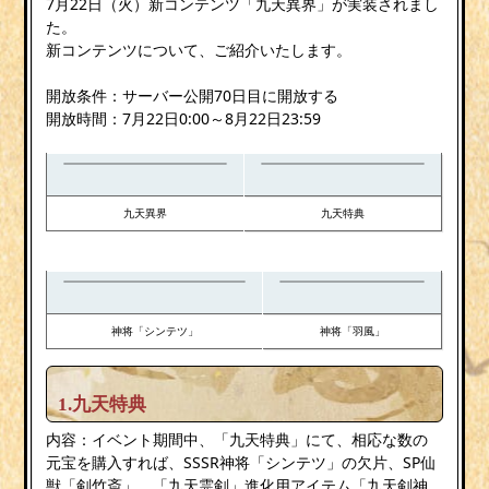
7月22日（火）新コンテンツ「九天異界」が実装されまし
た。
新コンテンツについて、ご紹介いたします。
開放条件：サーバー公開70日目に開放する
開放時間：7月22日0:00～8月22日23:59
九天異界
九天特典
神将「シンテツ」
神将「羽風」
1.九天特典
内容：イベント期間中、「九天特典」にて、相応な数の
元宝を購入すれば、SSSR神将「シンテツ」の欠片、SP仙
獣「剣竹斎」、「九天霊剣」進化用アイテム「九天剣神