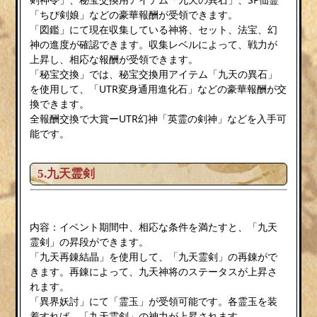
「ちび剣娘」などの豪華報酬が受領できます。
「図鑑」にて現在収集している神将、セット、法宝、幻
神の進度が確認できます。収集レベルによって、戦力が
上昇し、相応な報酬が受領できます。
「秘宝交換」では、秘宝交換用アイテム「九天の異石」
を使用して、「UTR変身通用進化石」などの豪華報酬が交
換できます。
全報酬交換で大賞ーUTR幻神「英霊の剣神」などを入手可
能です。
5.九天霊剣
内容：イベント期間中、相応な条件を満たすと、「九天
霊剣」の昇段ができます。
「九天再錬結晶」を使用して、「九天霊剣」の再錬がで
きます。再錬によって、九天神将のステータスが上昇さ
れます。
「異界妖討」にて「霊玉」が受領可能です。各霊玉を装
着すれば、「九天霊剣」の神力が上昇されます。