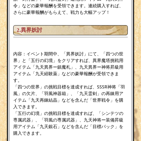
令」などの豪華報酬を受領できます。連続購入すれば、
さらに豪華報酬がもらえて、戦力も大幅アップ！
2.異界妖討
内容：イベント期間中、「異界妖討」にて、「四つの世
界」と「五行の幻境」をクリアすれば、異界魔塔挑戦用
アイテム「九天異界ー鎮魔札」、九天異界ー神将昇級用
アイテム「九天経験薬」などの豪華報酬が受領できま
す。
「四つの世界」の挑戦目標を達成すれば、SSSR神将「羽
風」の欠片、「羽風神器箱」、「九天霊剣」の再錬用ア
イテム「九天再錬結晶」などを含んだ「世界戦令」を購
入できます。
「五行の幻境」の挑戦目標を達成すれば、「シンテツの
専属武器」、「羽風の専属武器」、九天神将ー装備昇級
用アイテム「九天銀石」などを含んだ「目標パック」を
購入できます。