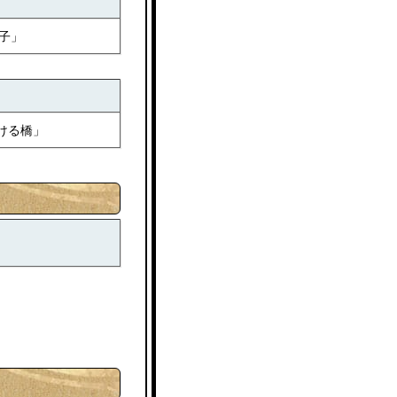
子」
ける橋」