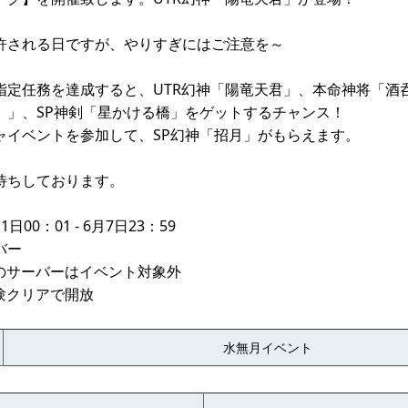
許される日ですが、やりすぎにはご注意を～
指定任務を達成すると、UTR幻神「陽竜天君」、本命神将「酒呑
」」、SP神剣「星かける橋」をゲットするチャンス！
ャイベントを参加して、SP幻神「招月」がもらえます。
待ちしております。
00：01 - 6月7日23：59
バー
内のサーバーはイベント対象外
験クリアで開放
水無月イベント