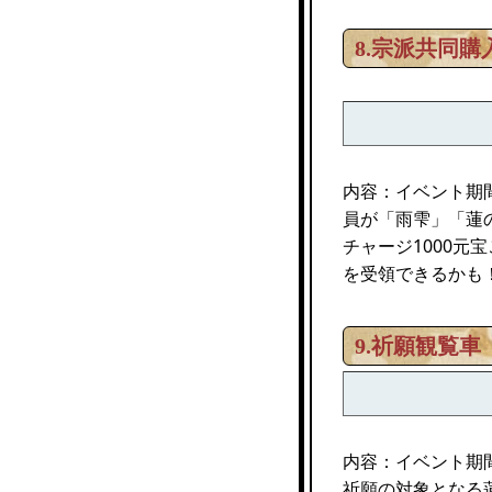
8.宗派共同購
内容：イベント期
員が「雨雫」「蓮
チャージ1000元
を受領できるかも
9.祈願観覧車
内容：イベント期
祈願の対象となる