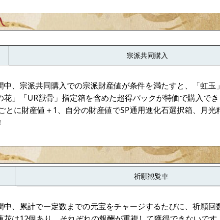
入
宗派共同購入
間中、宗派共同購入での宗派財産値が条件を満たすと、「虹玉
の花」「UR獣骨」指定箱を含めた超得パックが特価で購入でき
宝ごとに財産値＋1、自分の財産値でSP通用進化石選択箱、月
！
祈願観覧車
間中、累計でー定数までの元宝をチャージするたびに、祈願回
蓮花は12個あり、それぞれの報酬が重複して獲得できないです