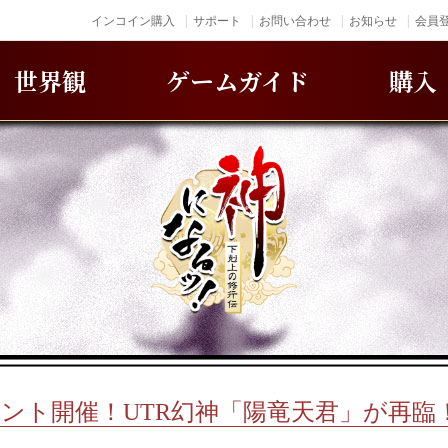
インコイン購入
サポート
お問い合わせ
お知らせ
会員登
世界観
ゲームガイド
購入
ント開催！UTR幻神「陽竜天君」が再臨