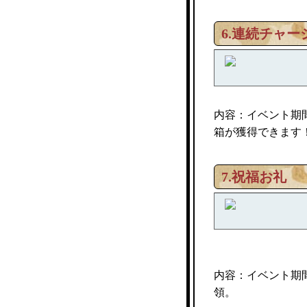
6.連続チャー
内容：イベント期
箱が獲得できます
7.祝福お礼
内容：イベント期
領。