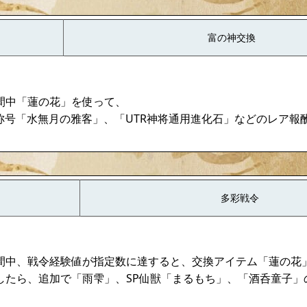
富の神交換
間中「蓮の花」を使って、
、称号「水無月の雅客」、「UTR神将通用進化石」などのレア報
多彩戦令
間中、戦令経験値が指定数に達すると、交換アイテム「蓮の花
したら、追加で「雨雫」、SP仙獣「まるもち」、「酒呑童子」