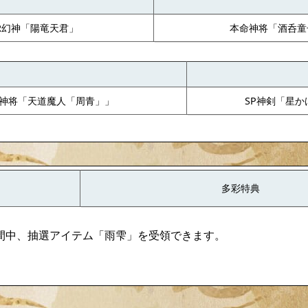
R幻神「陽竜天君」
本命神将「酒呑童
R神将「天道魔人「周青」」
SP神剣「星か
多彩特典
間中、抽選アイテム「雨雫」を受領できます。