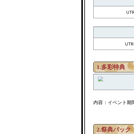
UT
UT
1.多彩特典
内容：イベント期
2.祭典パック