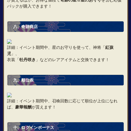
パックが購入できます！
八、奇跡商店
詳細：イベント期間中、星のお守りを使って、神将「
紅孩
児
」、
衣装「
牡丹咲き
」などのレアアイテムと交換できます！
九、順位表
詳細：イベント期間中、召喚回数に応じて順位が上位になれ
ば、
豪華報酬
が貰えます！
十、ログインボーナス