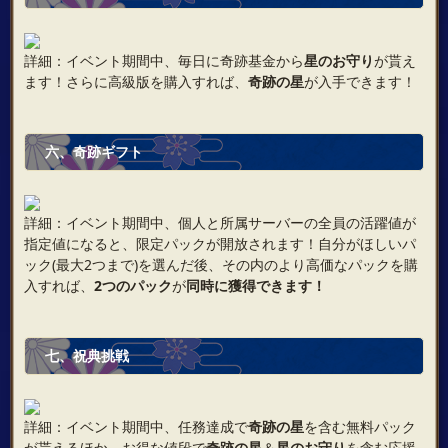
詳細：イベント期間中、毎日に奇跡基金から
星のお守り
が貰え
ます！さらに高級版を購入すれば、
奇跡の星
が入手できます！
六、奇跡ギフト
詳細：イベント期間中、個人と所属サーバーの全員の活躍値が
指定値になると、限定パックが開放されます！自分がほしいパ
ック(最大2つまで)を選んだ後、その内のより高価なパックを購
入すれば、
2つのパック
が
同時に獲得できます！
七、祝典挑戦
詳細：イベント期間中、任務達成で
奇跡の星
を含む無料パック
が貰えるほか、お得な値段で
奇跡の星
＆
星のお守り
を含む応援