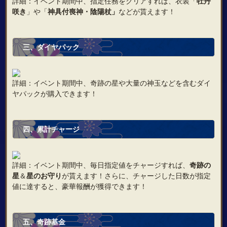
詳細：イベント期間中、指定任務をクリアすれば、衣装「
牡丹
咲き
」や「
神具付喪神・陰陽杖」
などが貰えます！
三、ダイヤパック
詳細：イベント期間中、奇跡の星や大量の神玉などを含むダイ
ヤパックが購入できます！
四、累計チャージ
詳細：イベント期間中、毎日指定値をチャージすれば、
奇跡の
星
＆
星のお守り
が貰えます！さらに、チャージした日数が指定
値に達すると、豪華報酬が獲得できます！
五、奇跡基金