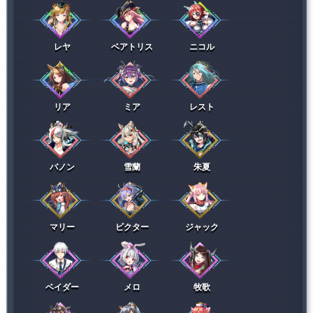
レヤ
ベアトリス
ニコル
リア
ミア
レスト
バノン
雪蘭
朱夏
マリー
ビクター
ジャック
ベイダー
メロ
牧歌