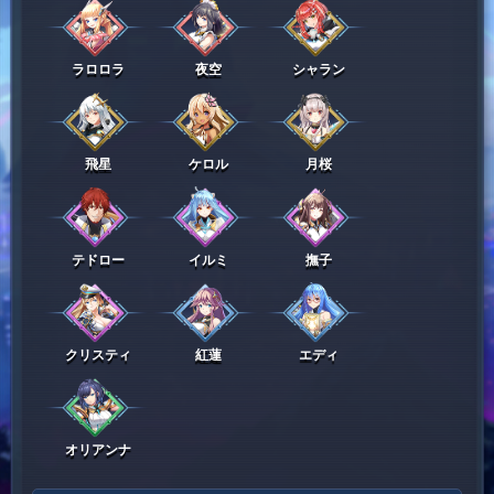
ラロロラ
夜空
シャラン
飛星
ケロル
月桜
テドロー
イルミ
撫子
クリスティ
紅蓮
エディ
オリアンナ