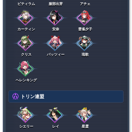
ビティラム
服部出芽
アチェ
カーティン
安奈
雲雀夕子
クリス
パッツィー
琉歌
ヘレンキング
トリン連盟
シエリー
レイ
星霊