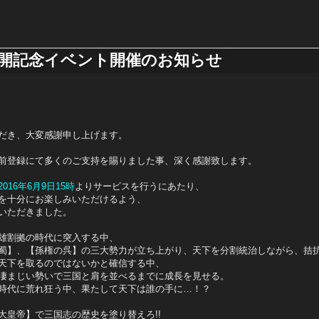
開記念イベント開催のお知らせ
だき、大変感謝申し上げます。
前登録にて多くのご支持を賜りました事、深く感謝致します。
2016年6月9日15時
よりサービスを行うにあたり、
を十分にお楽しみいただけるよう、
いただきました。
雄割拠の時代に突入する中、
蜀】、【孫権の呉】の三大勢力が立ち上がり、天下を分割統治しながら、拮
天下を取るのではないかと確信する中、
凄まじい勢いで三国と肩を並べるまでに成長を見せる。
時代に荒れ狂う中、果たして天下は誰の手に…！？
大皇帝】で三国志の歴史を塗り替えろ!!