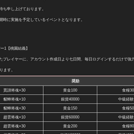
待ち申し上げております。
開時に実施を予定しているイベントとなります。
ー1【桃園結義】
たプレイヤーに、アカウント作成日より七日間、毎日ログインするだけで強
なります。
奨励
賈詡将魂×30
黄金100
食糧30
貂蝉将魂×10
銀貨40000
中級経験
貂蝉将魂×30
黄金150
食糧50
趙雲将魂×10
銀貨60000
中級経験
趙雲将魂×30
黄金200
食糧80