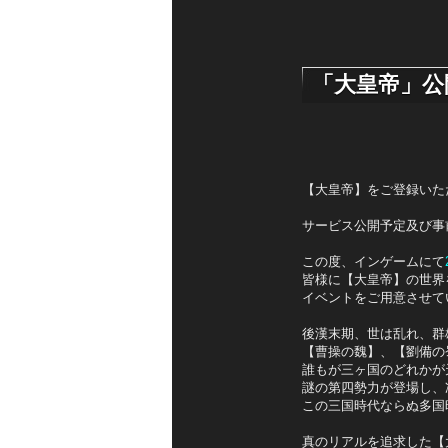
「大皇帝」公
【大皇帝】をご登録いた
サービス公開予定及び事
この度、インゲームにて
皆様に【大皇帝】の世界
イベントをご用意させて
後漢末期、世は乱れ、群
【曹操の魏】、【劉備の
誰もが三ヶ国のどれかが
謎の第四勢力が登場し、
この三国時代ならぬ多国
真のリアルを追求した【