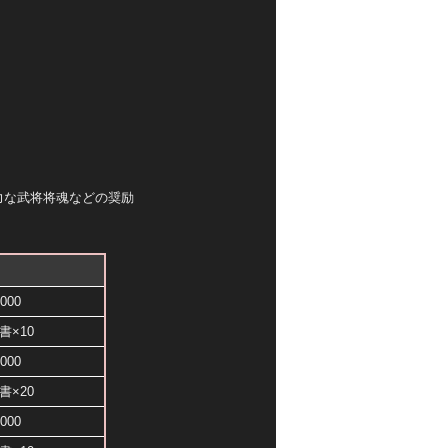
力な武将将魂などの奨励
000
書×10
000
書×20
000