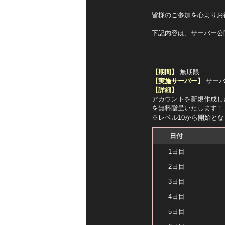
皆様のご参加を心よりお
下記内容は、サーバー公
【期間】
無期限
【実施サーバー】
サーバ
【詳細】
アカウントを新規作成し
を無料贈呈いたします！
※レベル10から開始と
日付
1日目
2日目
3日目
4日目
5日目