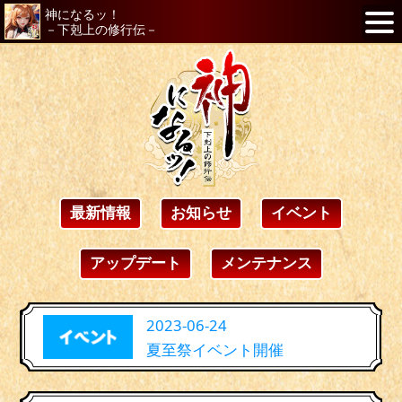
神になるッ！
－下剋上の修行伝－
最新情報
お知らせ
イベント
アップデート
メンテナンス
2023-06-24
夏至祭イベント開催