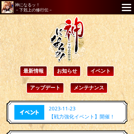
神になるッ！
－下剋上の修行伝－
最新情報
お知らせ
イベント
アップデート
メンテナンス
2023-11-23
【戦力強化イベント】開催！