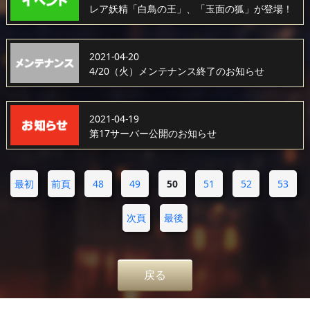
レア妖精「白鳥の王」、「玉面の狐」が登場！
2021-04-20
4/20（火）メンテナンス終了のお知らせ
2021-04-19
第17サーバー公開のお知らせ
最初
前頁
48
49
50
51
52
53
次頁
最後
戻る