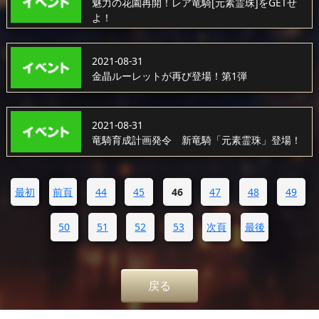
魅力の花園再開！レア竜騎[元素霊珠]をGETせ
よ！
2021-08-31
金晶ルーレットが再び登場！第1弾
2021-08-31
竜騎育成計画発令 新竜騎「元素霊珠」登場！
最初
前頁
44
45
46
47
48
49
50
51
52
53
次頁
最後
戻る