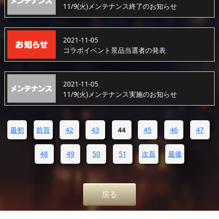
11/9(火)メンテナンス終了のお知らせ
2021-11-05
コラボイベント景品当選者の発表
2021-11-05
11/9(火)メンテナンス実施のお知らせ
最初
前頁
42
43
44
45
46
47
48
49
50
51
次頁
最後
戻る