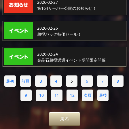
2026-02-27
第164サーバー公開のお知らせ！
2026-02-26
超得パック特価セール！
2026-02-24
金晶石超得返還イベント期間限定開催
最初
前頁
3
4
5
6
7
8
9
10
11
12
次頁
最後
戻る