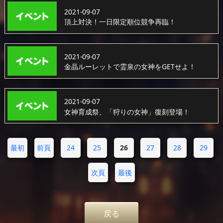
2021-09-07
頂上対決！一日限定順位競争再臨！
2021-09-07
金晶ルーレットで霊泉の女神をGETせよ！
2021-09-07
女神育成祭、「狩りの女神」復刻登場！
最初
前頁
24
25
26
27
28
29
次頁
最後
戻る