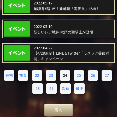
2022-05-17
竜騎育成計画！新竜騎「海夜叉」登場！
2022-05-10
新しいレア戦神-秩序の聖騎士が登場！
2022-04-27
【4/28追記】LINE＆Twitter「ラスラグ薔薇満
開」キャンペーン
最初
前頁
22
23
24
25
26
27
28
29
次頁
最後
戻る