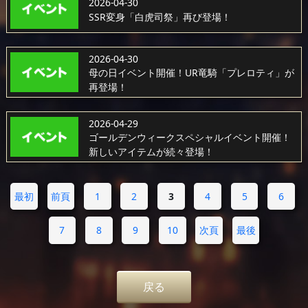
2026-04-30
SSR変身「白虎司祭」再び登場！
2026-04-30
母の日イベント開催！UR竜騎「プレロティ」が
再登場！
2026-04-29
ゴールデンウィークスペシャルイベント開催！
新しいアイテムが続々登場！
最初
前頁
1
2
3
4
5
6
7
8
9
10
次頁
最後
戻る