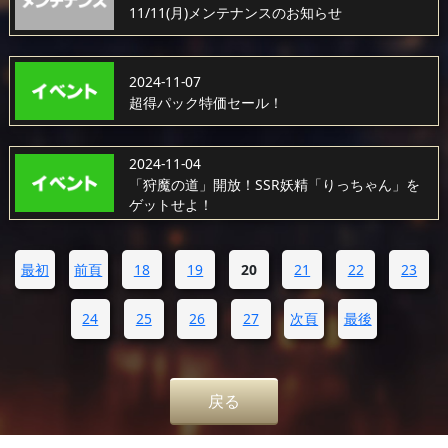
11/11(月)メンテナンスのお知らせ
2024-11-07
超得パック特価セール！
2024-11-04
「狩魔の道」開放！SSR妖精「りっちゃん」を
ゲットせよ！
最初
前頁
18
19
20
21
22
23
24
25
26
27
次頁
最後
戻る