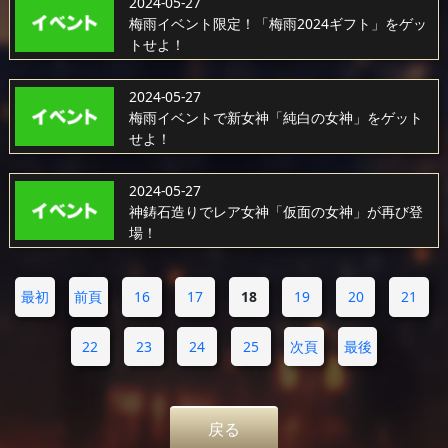
2024-05-27
梅雨イベント限定！「梅雨2024ギフト」をゲッ
トせよ！
2024-05-27
梅雨イベントで新女神「純白の女神」をゲット
せよ！
2024-05-27
神鋳石造りでレア女神「仮面の女神」が再び登
場！
最初
前頁
16
17
18
19
20
21
22
23
24
25
次頁
最後
戻る