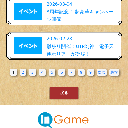
2026-03-04
3周年記念！ 超豪華キャンペー
ン開催
2026-02-28
雛祭り開催！UTR幻神「電子天
使ホリア」が登場！
1
2
3
4
5
6
7
8
9
次頁
最後
戻る