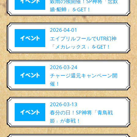
穀雨の候開催！SP神将「念奴
嬌·貂蝉」をGET！
2026-04-01
エイプリルフールでUTR幻神
「メカレックス」をGET！
2026-03-24
チャージ還元キャンペーン開
催！
2026-03-13
春分の日！SP神将「青鳥戦
姫」が参戦！