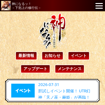
神になるッ！
－下剋上の修行伝－
最新情報
お知らせ
イベント
アップデート
メンテナンス
2026-07-31
肝試しイベント開催！ UTR幻
神「天ノ巫・赫姫」が再臨！