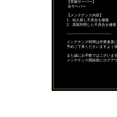
【実施サーバー】
全サーバー
【メンテナンス内容】
1、仙人探し不具合を修復
2、原因判明した不具合を修復
----------------------------------
メンテナンス時間は作業進度
予めご了承くださいますよう
また誠にお手数ではございま
メンテナンス開始前にログア
皆様にはご不便とご迷惑をお
ご協力いただけますようお願
今後とも【あやかしっくレコ