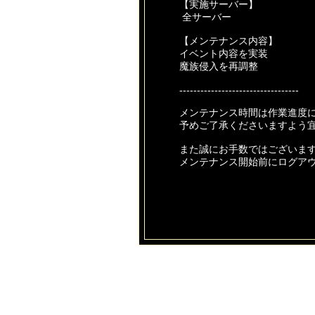
【実施サーバー】
全サーバー
【メンテナンス内容】
イベント内容を実装
魔族侵入を再調整
----------------------------------
メンテナンス時間は作業進度
予めご了承くださいますよう
また誠にお手数ではございま
メンテナンス開始前にログア
皆様にはご不便とご迷惑をお
ご協力いただけますようお願
今後とも【あやかしっくレコ