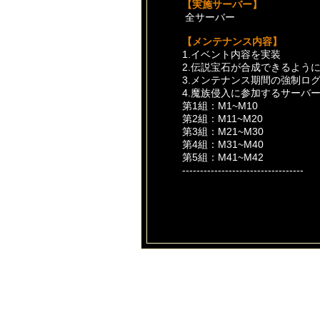
【実施サーバー】
全サーバー
【メンテナンス内容】
1.イベント内容を実装
2.伝説宝石が合成できるよう
3.メンテナンス期間の強制ロ
4.魔族侵入に参加するサーバ
第1組：M1~M10
第2組：M11~M20
第3組：M21~M30
第4組：M31~M40
第5組：M41~M42
----------------------------------
メンテナンス時間は作業進度
予めご了承くださいますよう
また誠にお手数ではございま
メンテナンス開始前にログア
皆様にはご不便とご迷惑をお
ご協力いただけますようお願
今後とも【あやかしっくレコ