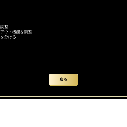
に調整
グアウト機能を調整
ーを分ける
により、多少前後する場合がございます。
戻る
宜しくお願い致します。
すが、データ保護のため、
ウトして頂きますようお願い致します。
かけいたしますが、
いを申し上げます。
ード】をよろしくお願い致します。