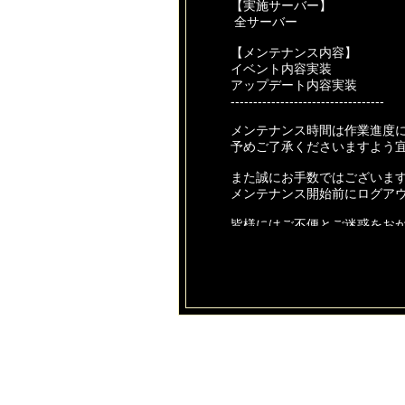
【実施サーバー】
全サーバー
【メンテナンス内容】
イベント内容実装
アップデート内容実装
----------------------------------
メンテナンス時間は作業進度
予めご了承くださいますよう
また誠にお手数ではございま
メンテナンス開始前にログア
皆様にはご不便とご迷惑をお
ご協力いただけますようお願
今後とも【あやかしっくレコ