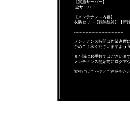
【実施サーバー】
全サーバー
【メンテナンス内容】
衣装セット【戦陣統帥】【新
----------------------------------
メンテナンス時間は作業進度
予めご了承くださいますよう
また誠にお手数ではございま
メンテナンス開始前にログア
皆様にはご不便とご迷惑をお
ご協力いただけますようお願
今後とも【あやかしっくレコ