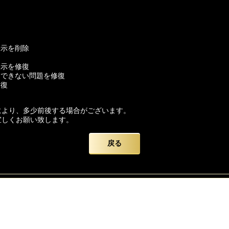
表示を削除
表示を修復
トできない問題を修復
修復
により、多少前後する場合がございます。
宜しくお願い致します。
すが、データ保護のため、
戻る
ウトして頂きますようお願い致します。
かけいたしますが、
いを申し上げます。
ード】をよろしくお願い致します。