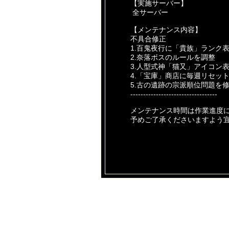
【実施サーバー】
全サーバー
【メンテナンス内容】
不具合修正
1.百鬼夜行に「貴族」ランク
2.奈落ボスのルールを調整
3.人型式神「猫又」アイコン
4.「宝庫」商店に毎週リセッ
5.古の遺跡の宗派順位問題を
----------------------------------
メンテナンス時間は作業進度
予めご了承くださいますよう
また誠にお手数ではございま
メンテナンス開始前にログア
皆様にはご不便とご迷惑をお
ご協力いただけますようお願
今後とも【あやかしっくレコ