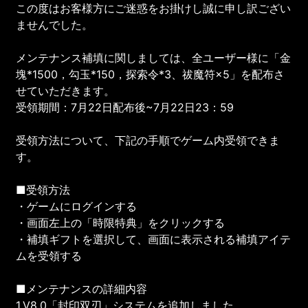
この度はお客様方にご迷惑をお掛けし誠に申し訳ござい
ませんでした。
メンテナンス補填に関しましては、全ユーザー様に「金
塊*1500，勾玉*150，探索令*3、祓魔符×5」を配布さ
せていただきます。
受領期間：7月22日配布後~7月22日23：59
受領方法について、下記の手順でゲーム内受領できま
す。
■受領方法
・ゲームにログインする
・画面左上の「時限特典」をクリックする
・補填ギフトを選択して、画面に表示される補填アイテ
ムを受領する
■メンテナンスの詳細内容
1.V8.0「封印双刃」システムを追加しました