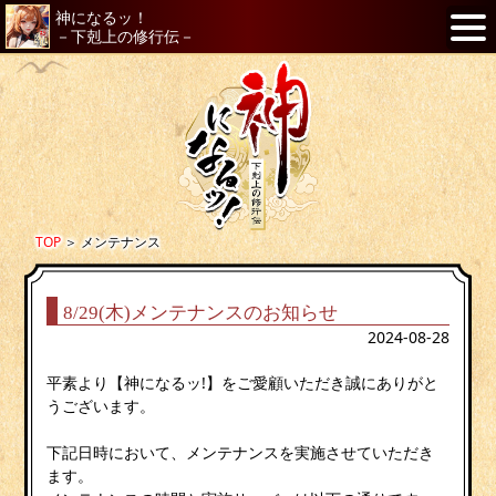
神になるッ！
－下剋上の修行伝－
TOP
＞
メンテナンス
8/29(木)メンテナンスのお知らせ
2024-08-28
平素より【神になるッ!】をご愛顧いただき誠にありがと
うございます。
下記日時において、メンテナンスを実施させていただき
ます。