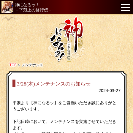
神になるッ！
－下剋上の修行伝－
TOP
＞
メンテナンス
3/28(木)メンテナンスのお知らせ
2024-03-27
平素より【神になるッ】をご愛顧いただき誠にありがと
うございます。
下記日時において、メンテナンスを実施させていただき
ます。