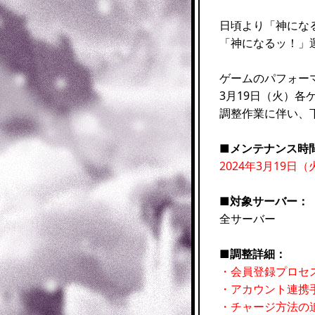
日頃より「神にな
「神になるッ！」
ゲームのパフォー
3月19日（火）
調整作業に伴い、
■メンテナンス時
2024年3月19日（
■対象サーバー：
全サーバー
■調整詳細：
・会員登録プロセ
・アカウント連携
・チャージ方法の追