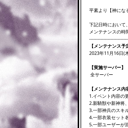
平素より【神にな
下記日時において
メンテナンスの時
---------------------------
【メンテナンス予
2023年11月16日(木
【実施サーバー】
全サーバー
【メンテナンス内
1.イベント内容の
2.新騎獣や新神将
3.一部神兵のスキ
4.一部衣装セット
5.一部ユーザー