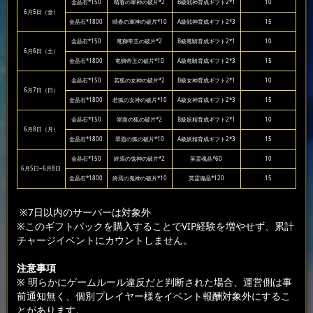
金晶石*150
晴春の軍神の破片*2
B級戦神育成ギフト2*1
10
6月5日（金）
金晶石*1800
晴春の軍神の破片*10
A級戦神育成ギフト2*3
15
金晶石*150
竜獅帝王の破片*2
B級竜騎育成ギフト2*1
10
6月6日（土）
金晶石*1800
竜獅帝王の破片*10
A級竜騎育成ギフト2*3
15
金晶石*150
若狐の女神の破片*2
B級女神育成ギフト2*1
10
6月7日（日）
金晶石*1800
若狐の女神の破片*10
A級女神育成ギフト2*3
15
金晶石*150
翠面の狐の破片*2
B級妖精育成ギフト2*1
10
6月8日（月）
金晶石*1800
翠面の狐の破片*10
A級妖精育成ギフト2*3
15
金晶石*150
終焉の鬼神の破片*2
英霊魂晶*60
10
6月5日~6月8日
金晶石*1800
終焉の鬼神の破片*10
英霊魂晶*120
15
※7日以内のサーバーは対象外
※このギフトパックを購入することでVIP経験を増やせず、累計
チャージイベントにカウントしません。
注意事項
※ 明らかにゲームルール違反だと判断された場合、運営側は事
前通知無く、個別プレイヤー様をイベント報酬対象外にするこ
とがあります。