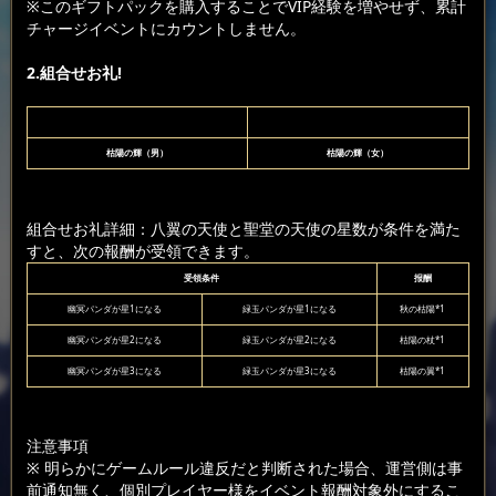
※このギフトパックを購入することでVIP経験を増やせず、累計
チャージイベントにカウントしません。
2.組合せお礼!
枯陽の輝（男）
枯陽の輝（女）
組合せお礼詳細：八翼の天使と聖堂の天使の星数が条件を満た
すと、次の報酬が受領できます。
受領条件
报酬
幽冥パンダが星1になる
緑玉パンダが星1になる
秋の枯陽*1
幽冥パンダが星2になる
緑玉パンダが星2になる
枯陽の杖*1
幽冥パンダが星3になる
緑玉パンダが星3になる
枯陽の翼*1
注意事項
※ 明らかにゲームルール違反だと判断された場合、運営側は事
前通知無く、個別プレイヤー様をイベント報酬対象外にするこ