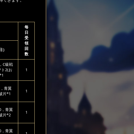
每
日
受
領
回
（日）
数
5，C級戦
ト2(お
1
*1
5，青翼
1
破片*1
30，青翼
1
破片*2
50，青翼
1