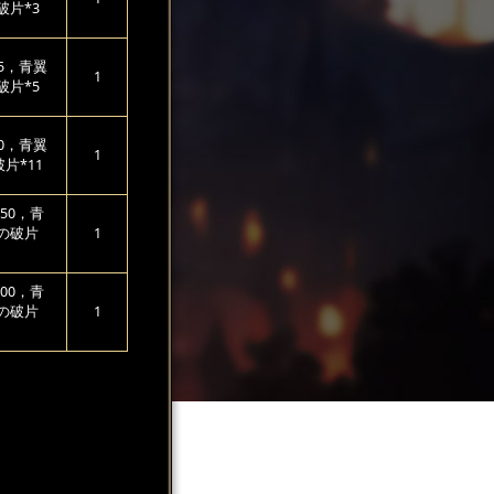
破片*3
25，青翼
1
破片*5
00，青翼
1
片*11
50，青
の破片
1
00，青
の破片
1