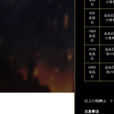
の青
石
850
金晶石
金晶
の青
石
1800
金晶石
金晶
の青鳥
石
3100
金晶石
金晶
首の
石
6400
金晶石
金晶
首の
石
以上の報酬は、イ
注意事項