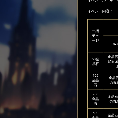
イベント内容：
一括
チャ
ージ
5
金晶石
50金
騎育成
晶石
105
金晶石
金晶
の青
石
260
金晶石
金晶
の青
石
500
金晶石
金晶