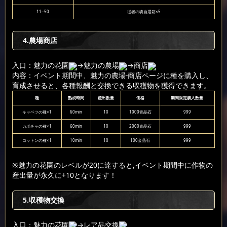
11~50
従者の魂自選箱×5
4.農場商店
入口：魅力の花園
→魅力の農場
→商店
内容：イベント期間中、魅力の農場-商店ページに種を購入し、
育成させると、各種報酬と交換できる収穫物を獲得できます。
種
熟成時間
産出数量
価格
期間限定購入数量
キャベツの種×1
60min
10
1000青晶石
999
カボチャの種×1
60min
10
2000青晶石
999
コットンの種×1
10min
10
100金晶石
999
※魅力の花園のレベルが20に達すると,イベント期間中に作物の
産出量が永久に+10となります！
5.収穫物交換
入口：魅力の花園
→レア品交換