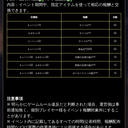
内容：イベント期間中、指定アイテムを使って相応の報酬と交
換できます。
収穫物
報酬
回数
キャベツ×10
サイコロ*1
50
カボチャ×5
サイコロ*1
50
コットン×20
サイコロ*13
20
キャベツ×10
青晶石*2000
50
キャベツ×30、カボチャ×30
光輝の女神の破片*1
10
キャベツ×50、カボチャ×50
恩寵の女神の破片*1
15
キャベツ×80、カボチャ×80
ポーカークインの破片*1
10
注意事項
※ 明らかにゲームルール違反だと判断された場合、運営側は事
前通知無く、個別プレイヤー様をイベント報酬対象外にするこ
とがあります。
※ イベント内に記載してあるすべての時間(公表時間、報酬配布
時間など)は実際の作業進捗により前後する場合があります。