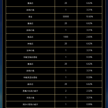
魔魂石
20
6.62%
妖精の魂
1
3.31%
黄金
50000
10.60%
魔魂石
20
6.62%
妖精の魂
1
3.31%
青晶石
1000
2.65%
神魂石
20
6.62%
女神の魂
1
3.31%
特級宝物自選箱
1
0.33%
魔魂石
20
6.62%
妖精の魂
1
3.31%
特級英霊自選箱
1
0.33%
錬衣石
20
6.62%
悪魔の礼装の破片
2
2.32%
衣装の魂
1
3.31%
潮汐の聖装の破片
1
0.99%