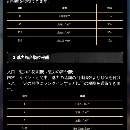
の報酬を獲得できます。
階数
報酬
戦力
30
氷縛霜竜*1
10w
60
光輝の女神*1
30w
120
恩寵の女神*1
50w
200
恋の護神姫*1
80w
3.魅力舞台順位報酬
入口：魅力の花園
→魅力の舞台
内容：イベント期間中、魅力の花園の到達階数より順位を付け
られ、一定の順位にランクインすると以下の報酬を獲得できま
す。
順位
報酬
1
カボチャ魔女*1
2
華羽の女神*1
3
成長の女神*1
4~10
特級従者自選箱×1