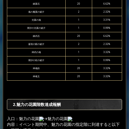
錬翼石
20
6.62%
魂の魔翼の破片
2
2.32%
光翼の魂
1
3.31%
潮汐の光翼の破片
1
0.99%
錬武石
20
6.62%
凝視の眼の破片
2
2.32%
神武の魂
1
3.32%
潮汐の杖の破片
1
0.99%
神魂鉄
20
3.32%
神魂玉
20
3.32%
2.魅力の花園階数達成報酬
入口：魅力の花園
→魅力の花園
内容：イベント期間中、魅力の花園の指定階に到達すると以下