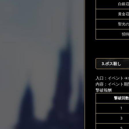
白銀召
黄金召
聖光の
招待
3.ボス殺し
入口：イベント
→
内容：イベント期
撃破報酬
撃破回数
1
3
5