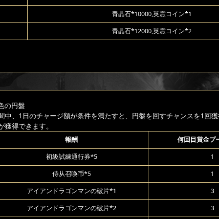
青晶石*10000,英霊コイン*1
青晶石*12000,英霊コイン*2
色の円盤
間中、1日のチャージ額が条件を満たすと、円盤を回すチャンスを1回獲
が獲得できます。
報酬
何回目賞金プ
初級試練通行券*5
1
侍从召唤币*5
1
アイアンドラゴンマンの破片*1
3
アイアンドラゴンマンの破片*2
3