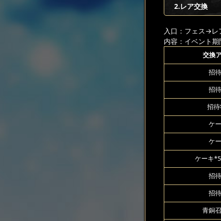
2.レア交換
入口：フェス
→レ
内容：イベント期
交換
招待
招待
招待
ケー
ケー
ケーキ*5
招待
招待
青銅召