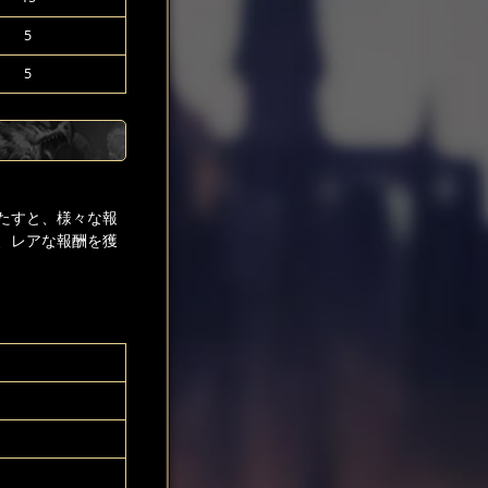
5
5
たすと、様々な報
、レアな報酬を獲