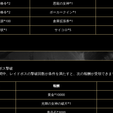
喚令*2
恩寵の女神*1
喚令*2
ポーカークイン*1
源*100
倉庫拡張券*1
状*1
サイコロ*5
ボス撃破
間中、レイドボスの撃破回数が条件を満たすと、次の報酬が受領できま
報酬
黄金*10000
光輝の女神の破片*1
青晶石*3000