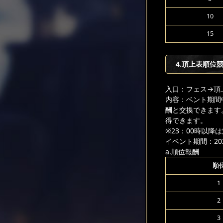
10
15
4.頂上表順位
入口：フェス
→頂
内容：ベント期間
酬と交換できます
得できます。
※23：00時以
イベント期間：2026
a.順位報酬
順
1
2
3