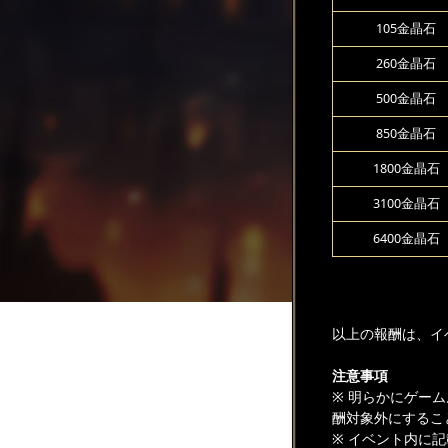
105金晶石
260金晶石
500金晶石
850金晶石
1800金晶石
3100金晶石
6400金晶石
以上の報酬は、イ
注意事項
※ 明らかにゲー
酬対象外にするこ
※ イベント内に