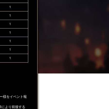
1
1
1
1
1
1
1
ー様をイベント報
捗により前後する