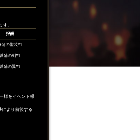
ます。
报酬
菖蒲の聖装*1
菖蒲の剣*1
菖蒲の翼*1
ー様をイベント報
捗により前後する