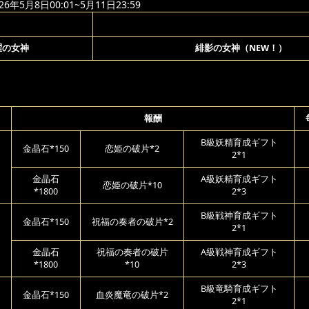
年5月8日00:01~5月11日23:59
曜の女神
緋影の女神（NEW！）
報酬
B級妖精育成ギフト
金晶石*150
恋姫の破片*2
2*1
金晶石
A級妖精育成ギフト
恋姫の破片*10
*1800
2*3
B級戦神育成ギフト
金晶石*150
祝福の奏者の破片*2
2*1
金晶石
祝福の奏者の破片
A級戦神育成ギフト
*1800
*10
2*3
B級竜騎育成ギフト
金晶石*150
血炎魔竜の破片*2
2*1