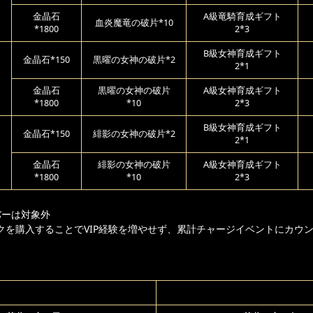
金晶石
A級竜騎育成ギフト
血炎魔竜の破片*10
*1800
2*3
B級女神育成ギフト
金晶石*150
黒曜の女神の破片*2
2*1
金晶石
黒曜の女神の破片
A級女神育成ギフト
*1800
*10
2*3
B級女神育成ギフト
金晶石*150
緋影の女神の破片*2
2*1
金晶石
緋影の女神の破片
A級女神育成ギフト
*1800
*10
2*3
バーは対象外
クを購入することでVIP経験を増やせず、累計チャージイベントにカウ