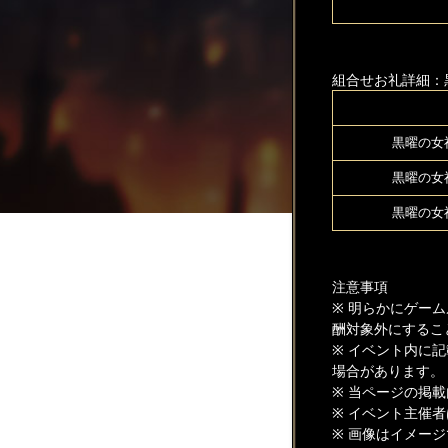
組合せお礼詳細：
黒曜の女
黒曜の女
黒曜の女
注意事項
※ 明らかにゲー
酬対象外にするこ
※ イベント内に
場合があります。
※ 当ページの掲
※ イベント主催
※ 画像はイメー