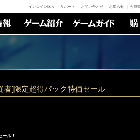
インコイン購入
サポート
お問い合わせ
お知らせ
会員登
従者]限定超得パック特価セール
セール！