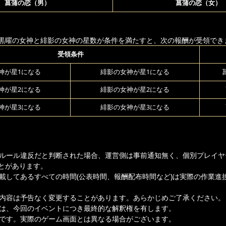
菖蒲の恋（男）
菖蒲の恋（女）
黒曜の女神と緋影の女神の星数が条件を満たすと、次の報酬が受領でき
受領条件
神が星1になる
緋影の女神が星1になる
神が星2になる
緋影の女神が星2になる
神が星3になる
緋影の女神が星3になる
ムルール違反だと判断された場合、運営側は事前通知無く、個別プレイヤ
とがあります。
記載してあるすべての時間(公表時間、報酬配布時間など)は実際の作業進
載内容は予告なく変更することがあります。あらかじめご了承ください。
者は、今回のイベントにつき最終的な解釈権を有します。
ジです。実際のゲーム画面とは異なる場合がございます。