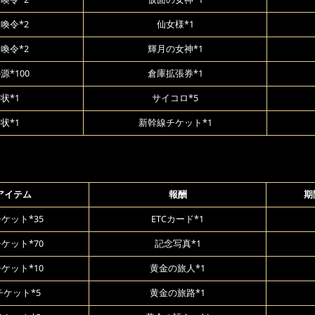
喚令*2
仙女様*1
喚令*2
輝月の女神*1
源*100
倉庫拡張券*1
状*1
サイコロ*5
状*1
新幹線チケット*1
アイテム
報酬
期
ケット*35
ETCカード*1
ケット*70
記念写真*1
ケット*10
黄金の旅人*1
ケット*5
黄金の旅路*1