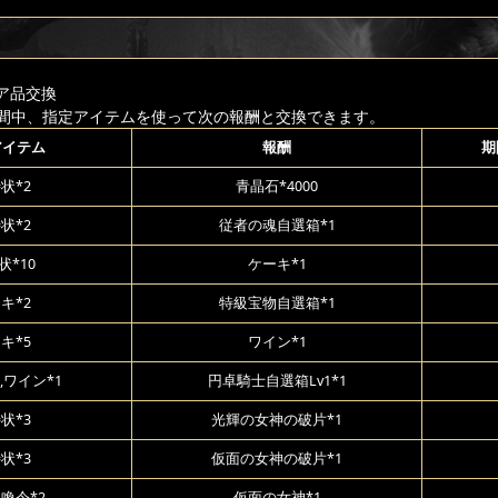
ア品交換
間中、指定アイテムを使って次の報酬と交換できます。
アイテム
報酬
期
状*2
青晶石*4000
状*2
従者の魂自選箱*1
状*10
ケーキ*1
キ*2
特級宝物自選箱*1
キ*5
ワイン*1
,ワイン*1
円卓騎士自選箱Lv1*1
状*3
光輝の女神の破片*1
状*3
仮面の女神の破片*1
喚令*2
仮面の女神*1