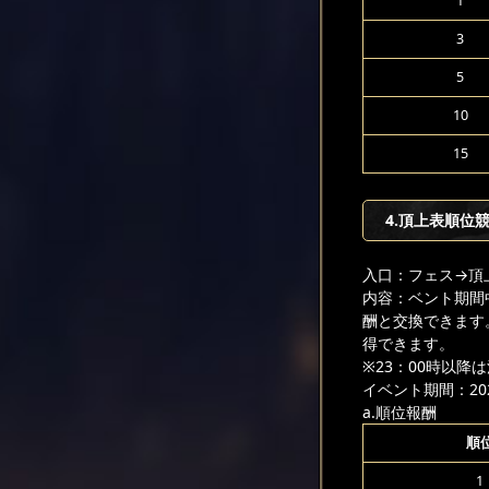
1
3
5
10
15
4.頂上表順位
入口：フェス
→頂
内容：ベント期間
酬と交換できます
得できます。
※23：00時以
イベント期間：2026
a.順位報酬
順
1