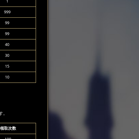
1
999
99
99
40
30
15
10
す。
领取次数