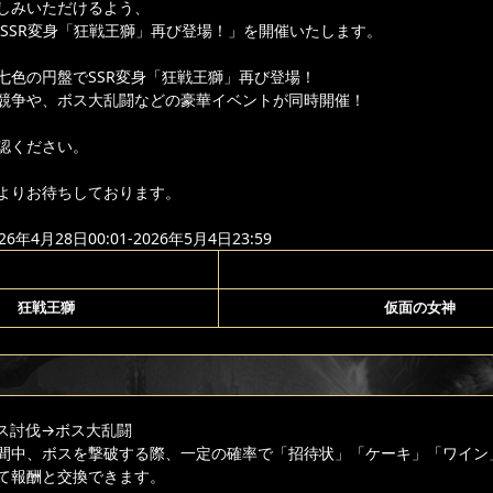
しみいただけるよう、
り「SSR変身「狂戦王獅」再び登場！」を開催いたします。
七色の円盤でSSR変身「狂戦王獅」再び登場！
競争や、ボス大乱闘などの豪華イベントが同時開催！
認ください。
よりお待ちしております。
年4月28日00:01-2026年5月4日23:59
狂戦王獅
仮面の女神
ス討伐
→ボス大乱闘
間中、ボスを撃破する際、一定の確率で「招待状」「ケーキ」「ワイン
て報酬と交換できます。