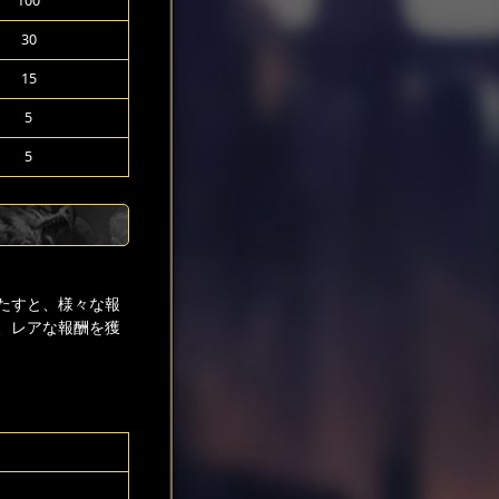
100
30
15
5
5
たすと、様々な報
、レアな報酬を獲