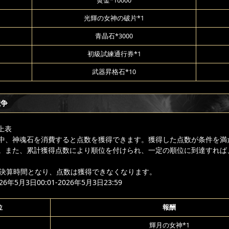
黄金*10000
光輝の女神の破片*1
青晶石*3000
初級試練通行券*1
武器昇格石*10
競争
上表
中、神魂石を消費すると点数を獲得できます。獲得した点数が条件を満
。また、累計獲得点数により順位を付けられ、一定の順位に到達すれば
降は決算時間となり、点数は獲得できなくなります。
年5月3日00:01-2026年5月3日23:59
位
報酬
輝月の女神*1