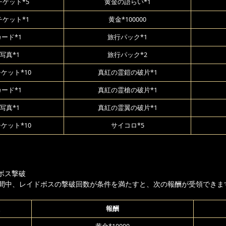
ケット*5
黄金の語らい*1
ケット*1
黄金*100000
カード*1
旅行パック*1
写真*1
旅行パック*2
ケット*10
真紅の霊鎧の破片*1
カード*1
真紅の霊槍の破片*1
写真*1
真紅の霊翼の破片*1
ケット*10
サイコロ*5
ボス撃破
間中、レイドボスの撃破回数が条件を満たすと、次の報酬が受領できま
報酬