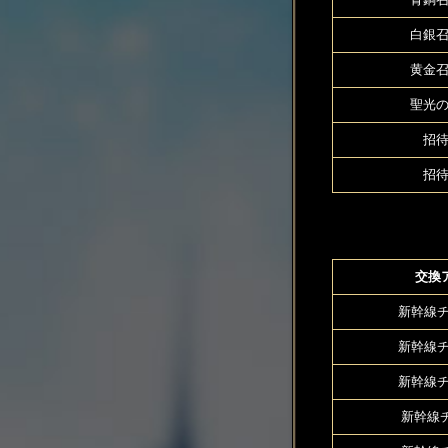
白銀召
黄金召
聖光の
招待
招待
交換
新幹線チ
新幹線チ
新幹線チ
新幹線チ