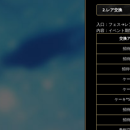
2.レア交換
入口：フェス
→レ
内容：イベント期
交換
招待
招待
招待
ケー
ケー
ケーキ*5
招待
招待
青銅召