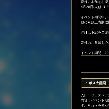
皆様に本作をお楽
4月28日(火)よ
イベント期間中、
他にも頂上表順位
詳細は下記をご確
皆様のご参加を心
イベント期間：2026
1.ボス大乱闘
入口：フェス
→ボ
内容：イベント期
す。それらを使っ