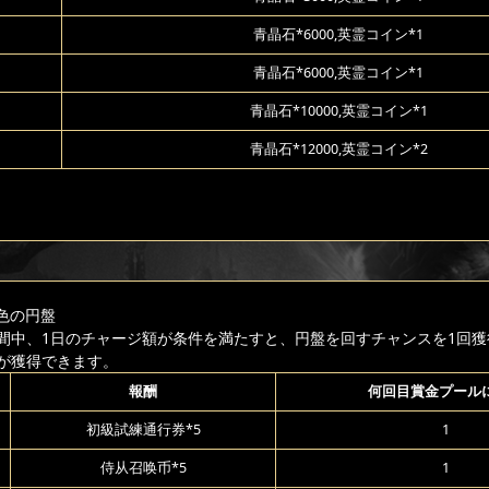
青晶石*6000,英霊コイン*1
青晶石*6000,英霊コイン*1
青晶石*10000,英霊コイン*1
青晶石*12000,英霊コイン*2
色の円盤
間中、1日のチャージ額が条件を満たすと、円盤を回すチャンスを1回獲
が獲得できます。
報酬
何回目賞金プール
初級試練通行券*5
1
侍从召唤币*5
1