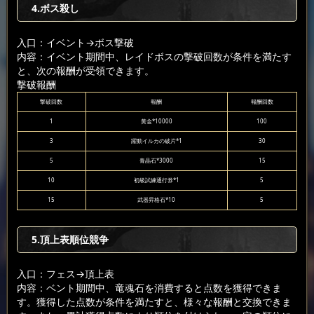
4.ボス殺し
入口：イベント
→ボス撃破
内容：イベント期間中、レイドボスの撃破回数が条件を満たす
と、次の報酬が受領できます。
撃破報酬
撃破回数
報酬
報酬回数
1
黄金*10000
100
3
躍動イルカの破片*1
30
5
青晶石*3000
15
10
初級試練通行券*1
5
15
武器昇格石*10
5
5.頂上表順位競争
入口：フェス
→頂上表
内容：ベント期間中、竜魂石を消費すると点数を獲得できま
す。獲得した点数が条件を満たすと、様々な報酬と交換できま