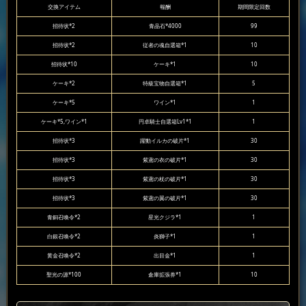
交換アイテム
報酬
期間限定回数
招待状*2
青晶石*4000
99
招待状*2
従者の魂自選箱*1
10
招待状*10
ケーキ*1
10
ケーキ*2
特級宝物自選箱*1
5
ケーキ*5
ワイン*1
1
ケーキ*5,ワイン*1
円卓騎士自選箱Lv1*1
1
招待状*3
躍動イルカの破片*1
30
招待状*3
紫鳶の衣の破片*1
30
招待状*3
紫鳶の杖の破片*1
30
招待状*3
紫鳶の翼の破片*1
30
青銅召喚令*2
星光クジラ*1
1
白銀召喚令*2
炎獅子*1
1
黄金召喚令*2
出目金*1
1
聖光の源*100
倉庫拡張券*1
10