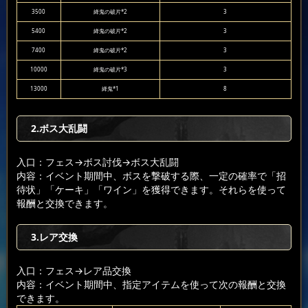
3500
絳鬼の破片*2
3
5400
絳鬼の破片*2
3
7400
絳鬼の破片*2
3
10000
絳鬼の破片*3
3
13000
絳鬼*1
8
2.ボス大乱闘
入口：フェス
→ボス討伐
→ボス大乱闘
内容：イベント期間中、ボスを撃破する際、一定の確率で「招
待状」「ケーキ」「ワイン」を獲得できます。それらを使って
報酬と交換できます。
3.レア交換
入口：フェス
→レア品交換
内容：イベント期間中、指定アイテムを使って次の報酬と交換
できます。