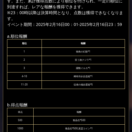
す。また、累計獲得点数により順位を付けられ、一定の順位に
到達すれば、レアな報酬を獲得できます。
※23：00時以降は決算時間となり、点数は獲得できなくなりま
す。
イベント期間：2025年2月16日00：01-2025年2月16日23：59
a.順位報酬
順位
報酬
1
独角の幻獣*1
2
笑う旅クジラ*1
3
躍動イルカ*1
4-10
稀有侍从自选箱*1
11-20
従者の魂自選箱*5
b.得点報酬
得点
報酬
500
青晶石*500
1000
青晶石*500,英霊コイン*1