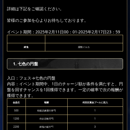
詳細は下記をご確認ください。
皆様のご参加を心よりお待ちしております。
イベント期間：2025年2月11日00：01-2025年2月17日23：59
絳鬼
躍動イルカ
1. 七色の円盤
入口：フェス
→七色の円盤
内容：イベント期間中、1日のチャージ額が条件を満たすと、円
盤を回すチャンスを1回獲得できます。一定の確率で次の報酬が
獲得できます。
金晶石
報酬
何回目賞金プールに投入
500
初級試練通行券*5
1
1200
侍从召唤币*5
1
2200
絳鬼の破片*1
3