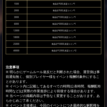
1500
青晶石*500,英霊コイン*1
2000
青晶石*500,英霊コイン*1
3000
青晶石*1000,英霊コイン*1
6000
青晶石*3000,英霊コイン*1
12000
青晶石*6000,英霊コイン*1
18000
青晶石*6000,英霊コイン*1
25000
青晶石*10000,英霊コイン*1
40000
青晶石*12000,英霊コイン*2
注意事項
※ 明らかにゲームルール違反だと判断された場合、運営側は事
前通知無く、個別プレイヤー様をイベント報酬対象外にするこ
とがあります。
※ イベント内に記載してあるすべての時間(公表時間、報酬配布
時間など)は実際の作業進捗により前後する場合があります。
※ 当ページの掲載内容は予告なく変更することがあります。あ
らかじめご了承ください。
※ イベント主催者は、今回のイベントにつき最終的な解釈権を