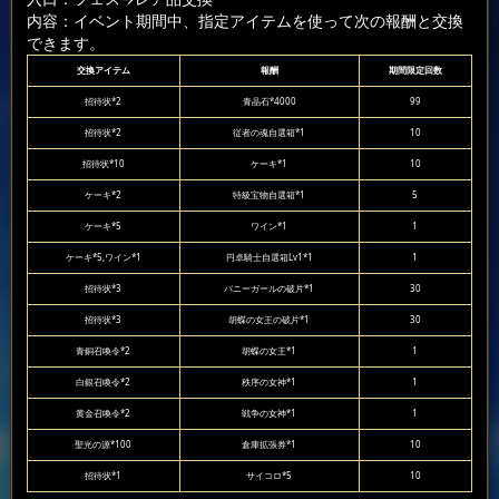
内容：イベント期間中、指定アイテムを使って次の報酬と交換
できます。
交換アイテム
報酬
期間限定回数
招待状*2
青晶石*4000
99
招待状*2
従者の魂自選箱*1
10
招待状*10
ケーキ*1
10
ケーキ*2
特級宝物自選箱*1
5
ケーキ*5
ワイン*1
1
ケーキ*5,ワイン*1
円卓騎士自選箱Lv1*1
1
招待状*3
バニーガールの破片*1
30
招待状*3
胡蝶の女王の破片*1
30
青銅召喚令*2
胡蝶の女王*1
1
白銀召喚令*2
秩序の女神*1
1
黄金召喚令*2
戦争の女神*1
1
聖光の源*100
倉庫拡張券*1
10
招待状*1
サイコロ*5
10