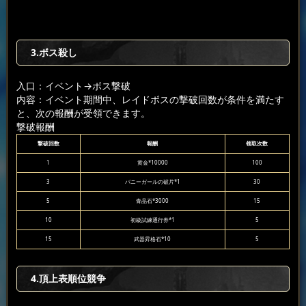
3.ボス殺し
入口：イベント
→ボス撃破
内容：イベント期間中、レイドボスの撃破回数が条件を満たす
と、次の報酬が受領できます。
撃破報酬
撃破回数
報酬
领取次数
1
黄金*10000
100
3
バニーガールの破片*1
30
5
青晶石*3000
15
10
初級試練通行券*1
5
15
武器昇格石*10
5
4.頂上表順位競争