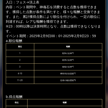
入口：フェス
→頂上表
内容：ベント期間中、神魂石を消費すると点数を獲得できま
す。獲得した点数が条件を満たすと、様々な報酬と交換できま
す。また、累計獲得点数により順位を付けられ、一定の順位に
到達すれば、レアな報酬を獲得できます。
※23：00時以降は決算時間となり、点数は獲得できなくなりま
す。
イベント期間：2025年2月9日00：01-2025年2月9日23：59
a.順位報酬
順位
報酬
1
戦争の女神*1
2
秩序の女神*1
3
春桜の女神*1
4-10
稀有侍从自选箱*1
11-20
従者の魂自選箱*5
b.得点報酬
得点
報酬