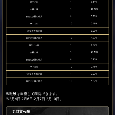
諸刃の剣
1
0.11%
女神の魂
3
34.74%
春光の女神の破片
9
7.82%
サイコロ
10
2.48%
1段従者専属宝箱
1
3.03%
春光の女神の破片
12
1.57%
春光の女神
1
0.62%
女神の魂
3
34.74%
春光の女神の破片
9
7.82%
サイコロ
10
2.48%
1段従者専属宝箱
1
3.03%
春光の女神の破片
12
1.57%
※報酬は重複して獲得できます。
※2月4日-2月6日,2月7日-2月10日。
7
.財貨報酬