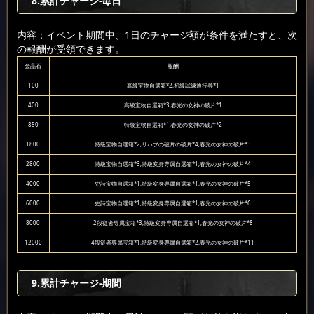
8
.累計チャージ-毎日
内容：イベント期間中、1日のチャージ額が条件を満たすと、次
の報酬が受領できます。
金晶石
報酬
100
高級宝物自選箱*2,初級試練通行券*1
400
高級宝物自選箱*3,春光の女神の破片*1
850
特級宝物自選箱*1,春光の女神の破片*2
1800
特級宝物自選箱*2,リハブの破片の破片*4,春光の女神の破片*3
2800
特級宝物自選箱*3,特級変身専属自選箱*1,春光の女神の破片*4
4000
史詩宝物自選箱*1,特級変身専属自選箱*1,春光の女神の破片*5
6000
史詩宝物自選箱*1,特級変身専属自選箱*1,春光の女神の破片*6
8000
2段従者専属宝箱*3,特級変身専属自選箱*1,春光の女神の破片*8
12000
4段従者専属宝箱*1,特級変身専属自選箱*2,春光の女神の破片*11
9
.累計チャージ-期間