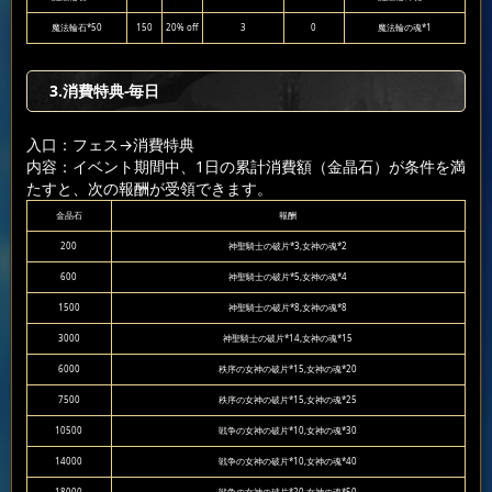
魔法輪石*50
150
20% off
3
0
魔法輪の魂*1
3.消費特典-毎日
入口：フェス
→消費特典
内容：イベント期間中、1日の累計消費額（金晶石）が条件を満
たすと、次の報酬が受領できます。
金晶石
報酬
200
神聖騎士の破片*3,女神の魂*2
600
神聖騎士の破片*5,女神の魂*4
1500
神聖騎士の破片*8,女神の魂*8
3000
神聖騎士の破片*14,女神の魂*15
6000
秩序の女神の破片*15,女神の魂*20
7500
秩序の女神の破片*15,女神の魂*25
10500
戦争の女神の破片*10,女神の魂*30
14000
戦争の女神の破片*10,女神の魂*40