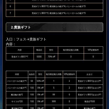
6
育成ギフトB001*2, 曙光騎士の破片*4,バニーガールの破片*3
7
育成ギフトB001*2, 曙光騎士の破片*4,バニーガールの破片*3
2.貴族ギフト
入口：フェス
→貴族ギフト
内容：
内容
青晶石
割引
毎日限定購入回数
VIP必要条件
育成ギフトB001*1
5000
70% off
3
0
内容
金晶石
割引
毎日限定購入回数
VIP必要条件
おまけ
バニーガールの破片*1
50
50% off
1
2
育成ギフトB001(おまけ)*1
バニーガールの破片*1
100
0% off
5
2
育成ギフトB001(おまけ)*1
魔法輪の魂*2
100
0% off
99
0
育成ギフトB001(おまけ)*1
サイコロ*20
100
0% off
999
0
青晶石*500
魔法輪石*50
190
0% off
10
0
魔法輪の魂*1