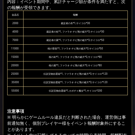
内容：イベント期間中、累計チャージ額が条件を満たすと、次
の報酬が受領できます。
金晶石
報酬
2000
裁定者の衣*1,サイコロ*30
4000
裁定者の杖*1, ファラオ·チビ熊の破片*3,サイコロ*30
7000
裁定者の翼*1, ファラオ·チビ熊の破片*3,サイコロ*50
11000
桜の聖装*1, ファラオ·チビ熊の破片*3,サイコロ*50
15000
桜の剣*1, ファラオ·チビ熊の破片*3,サイコロ*80
20000
桜の翼*1, ファラオ·チビ熊の破片*3,サイコロ*80
25000
伝説宝物自選箱*1, ファラオ·チビ熊の破片*3,サイコロ*120
35000
伝説宝物自選箱*1, ファラオ·チビ熊の破片*3,サイコロ*120
55000
伝説宝物自選箱*1,カボチャ魔女*1,サイコロ*200
注意事項
※ 明らかにゲームルール違反だと判断された場合、運営側は事
前通知無く、個別プレイヤー様をイベント報酬対象外にするこ
とがあります。