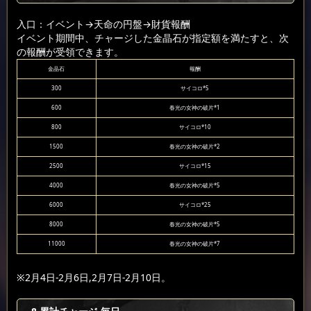
入口：イベント
→天命の円盤
→財貨報酬
イベント期間中、チャージした金晶石が指定額を満たすと、次
の報酬が受領できます。
金晶石
報酬
300
サイコロ*5
600
春光の女神の破片*1
800
サイコロ*10
1500
春光の女神の破片*2
2500
サイコロ*15
4000
春光の女神の破片*5
6000
サイコロ*25
8000
春光の女神の破片*5
11000
春光の女神の破片*7
※2月4日-2月6日,2月7日-2月10日。