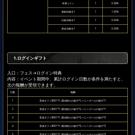
幸運コイン
1
0.38%
青銅召喚令1
1
1.00%
白銀召喚令1
1
0.50%
黄金召喚令1
1
0.30%
1.ログインギフト
入口：フェス
→ログイン特典
内容：イベント期間中、累計ログイン日数が条件を満たすと、
次の報酬が受領できます。
日数
報酬
1
育成ギフトB001*1, 曙光騎士の破片*1,バニーガールの破片*1
2
育成ギフトB001*1, 曙光騎士の破片*2,バニーガールの破片*1
3
育成ギフトB001*1, 曙光騎士の破片*3,バニーガールの破片*2
4
育成ギフトB001*1, 曙光騎士の破片*3,バニーガールの破片*2
5
育成ギフトB001*2, 曙光騎士の破片*3,バニーガールの破片*3