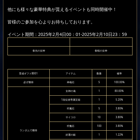
他にも様々な豪華特典が貰えるイベントも同時開催中！
皆様のご参加を心よりお待ちしております。
イベント期間：2025年2月4日00：01-2025年2月10日23：59
春光の女神
春桜の女神
育成ギフトB001
アイテム
数量
確率
必ず獲得
神魂石
5
100.00%
女神の魂
1
80.00%
1段従者専属宝箱
1
5.20%
狩魔石
5
3.80%
サイコロ
10
3.80%
狩魔石
100
3.80%
ランダムで獲得
好運の鎚
1
1.22%