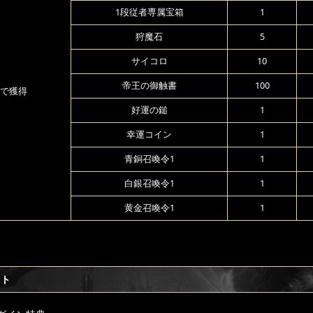
1段従者専属宝箱
1
狩魔石
5
サイコロ
10
帝王の御触書
100
で獲得
好運の鎚
1
幸運コイン
1
青銅召喚令1
1
白銀召喚令1
1
黄金召喚令1
1
フト