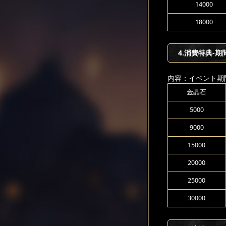
14000
18000
4.消費特典-期
内容：イベント期
金晶石
5000
9000
15000
20000
25000
30000