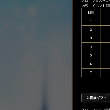
入口：フェス
→ロ
内容：イベント期
日数
1
2
3
4
5
6
7
2.貴族ギフト
入口：フェス
→貴