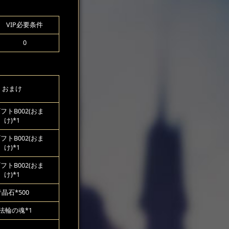
VIP必要条件
0
おまけ
フトB002(おま
け)*1
フトB002(おま
け)*1
フトB002(おま
け)*1
晶石*500
法輪の魂*1