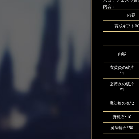
内容：
内容
育成ギフトB00
内容
玄黄炎の破片
*1
玄黄炎の破片
*1
魔法輪の魂*2
狩魔石*10
魔法輪石*50