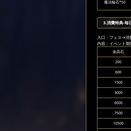
魔法輪石*50
3.消費特典-毎
入口：フェス
→消
内容：イベント期
金晶石
200
600
1500
3000
6000
7500
10500