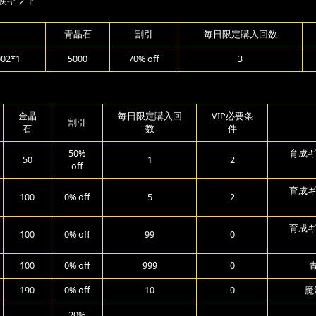
青晶石
割引
毎日限定購入回数
2*1
5000
70% off
3
金晶
毎日限定購入回
VIP必要条
割引
石
数
件
50%
育成ギ
50
1
2
off
育成ギ
100
0% off
5
2
育成ギ
100
0% off
99
0
100
0% off
999
0
青
190
0% off
10
0
魔
20%