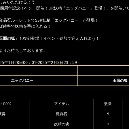
しみいただけるよう、
より「四周年記念イベント開催！UR妖精「エッグバニー」登場！」を開催い
金晶石ルーレットでSSR妖精「エッグバニー」が登場！
ば確率で妖精を手に入れる！
玉面の狐
」も復刻登場！イベント参加で迎え入れよう！
よりお待ちしております。
年1月28日00：01-2025年2月3日23：59
エッグバニー
玉面の狐
B002
アイテム
数量
獲得
魔魂石
5
妖精の魂
1