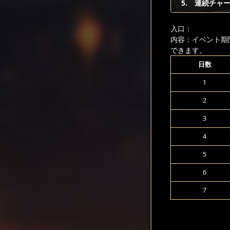
5. 連続チャ
入口：
内容：イベント期
できます。
日数
1
2
3
4
5
6
7