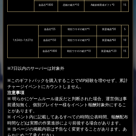
金晶石*1800
恋姫の破片*10
A級妖精育成ギフト*3
15
金晶石*25
戦狂ウサギの破片*1
英霊魂晶*30
5
1月24日~1月27日
金晶石*150
戦狂ウサギの破片*2
英霊魂晶*60
10
金晶石*1800
戦狂ウサギの破片*10
英霊魂晶*120
15
※7日以内のサーバーは対象外
※このギフトパックを購入することでVIP経験を増やせず、累計
チャージイベントにカウントしません。
注意事項
※ 明らかにゲームルール違反だと判断された場合、運営側は事
前通知無く、個別プレイヤー様をイベント報酬対象外にするこ
とがあります。
※ イベント内に記載してあるすべての時間(公表時間、報酬配布
時間など)は実際の作業進捗により前後する場合があります。
※ 当ページの掲載内容は予告なく変更することがあります。あ
らかじめご了承ください。